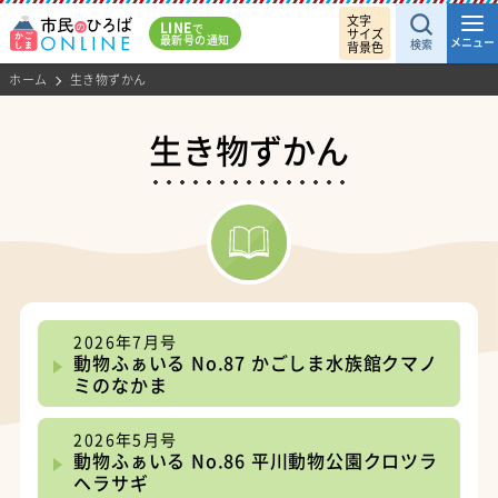
文字
LINE
で
サイズ
最新号の通知
メニュー
検索
背景色
ホーム
生き物ずかん
生き物ずかん
2026年7月号
動物ふぁいる No.87 かごしま水族館クマノ
ミのなかま
2026年5月号
動物ふぁいる No.86 平川動物公園クロツラ
ヘラサギ