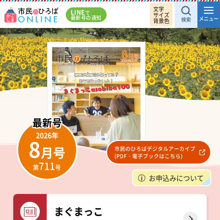
文字
LINE
で
サイズ
最新号の通知
メニュー
検索
背景色
2026
年
8
月号
市民のひろばデジタルアーカイブ
(PDF・電子ブックはこちら)
711
第
号
お申込みについて
まぐまっこ