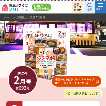
文字
LINE
で
サイズ
最新号の通知
メニュー
検索
背景色
ホーム
広報紙
2025年2月号
2025
年
2
月号
市民のひろばデジタルアーカイブ
(PDF・電子ブックはこちら)
693
第
号
お申込みについて