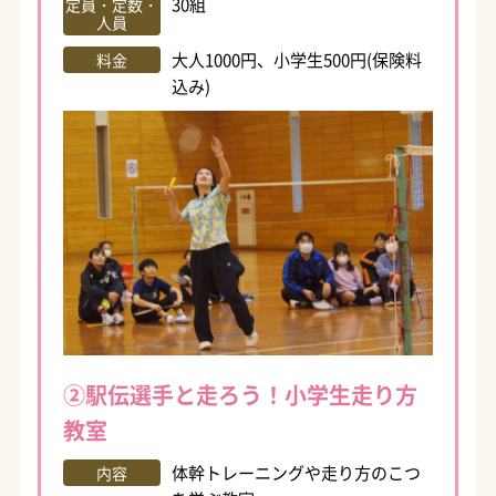
30組
定員・定数・
人員
大人1000円、小学生500円(保険料
料金
込み)
②駅伝選手と走ろう！小学生走り方
教室
体幹トレーニングや走り方のこつ
内容