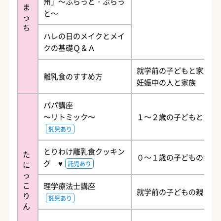
州」～ふらっと・ぶらっ
ま
と～
っ
ち
ハレの日のメイクとメイ
クの基礎Ｑ＆Ａ
就学前の子どもと家族、
離乳食のすすめ方
妊娠中の人と家族
パパ講座
～リトミック～
１～２歳の子どもと父親
託児あり
とりわけ離乳食クッキン
た
０～１歳の子どもの親
グ ♥
に
託児あり
っ
こ
理学療法士講座
就学前の子どもの親
り
託児あり
ん