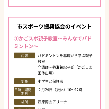
市スポーツ振興協会のイベント
①かごスポ親子教室～みんなでバド
ミントン～
バドミントンを基礎から学ぶ親子
内容
教室
◇講師…勢瀬祐紀子氏（かごしま
国体出場）
小学生と保護者
対象
２月24日（振休）10～12時
日時・期間・
期日
西原商会アリーナ
場所