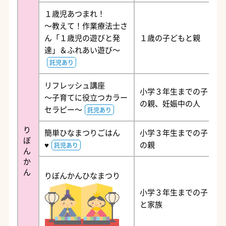
１歳児あつまれ！
～教えて！作業療法士さ
ん「１歳児の遊びと発
１歳の子どもと親
達」＆ふれあい遊び～
託児あり
リフレッシュ講座
小学３年生までの子ども
～子育てに役立つカラー
の親、妊娠中の人
セラピー～
託児あり
り
簡単ひなまつりごはん
小学３年生までの子ども
ぼ
♥
の親
託児あり
ん
か
ん
りぼんかんひなまつり
小学３年生までの子ども
と家族