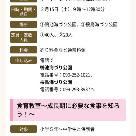
２月15日（土）９時～12時30分
日時・期間・
期日
①鴨池海づり公園、②桜島海づり公園
場所
①40人、②20人
定員・定数・
人員
釣り料金など通常料金
料金
電話で
申し込み
鴨池海づり公園
電話番号：099-252-1021、
桜島海づり公園
電話番号：099-293-3937へ
食育教室～成長期に必要な食事を知ろ
う！～
小学５年～中学生と保護者
対象