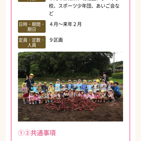
校、スポーツ少年団、あいご会な
ど
４月～来年２月
日時・期間・
期日
９区画
定員・定数・
人員
①②共通事項