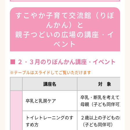
すこやか子育て交流館（りぼ
んかん）と
親子つどいの広場の講座・イ
ベント
２・３月のりぼんかん講座・イベント
講座名
対 象
卒乳・断乳を考えている
卒乳と乳房ケア
母親（子ども同伴可）
トイレトレーニングのす
２歳以上の子どもの親
すめ方
（子ども同伴可）