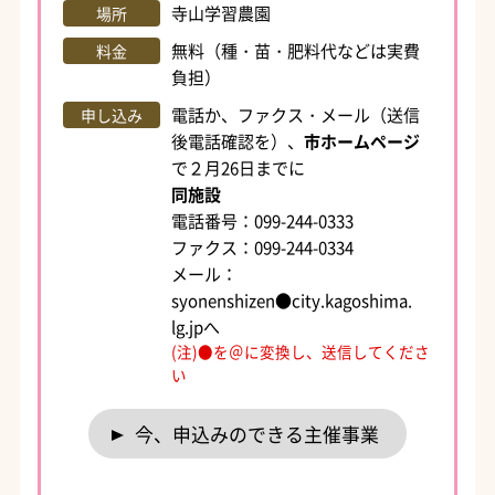
寺山学習農園
場所
無料（種・苗・肥料代などは実費
料金
負担）
電話か、ファクス・メール（送信
申し込み
後電話確認を）、
市ホームページ
で２月26日までに
同施設
電話番号：099-244-0333
ファクス：099-244-0334
メール：
syonenshizen●city.kagoshima.
lg.jpへ
(注)●を＠に変換し、送信してくださ
い
今、申込みのできる主催事業