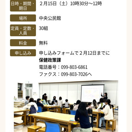
２月15日（土）10時30分～12時
日時・期間・
期日
中央公民館
場所
30組
定員・定数・
人員
無料
料金
申し込みフォームで２月12日までに
申し込み
保健政策課
電話番号：099-803-6861
ファクス：099-803-7026へ