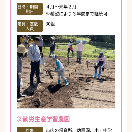
４月～来年２月
日時・期間・
期日
※希望により３年間まで継続可
30組
定員・定数・
人員
②勤労生産学習農園
市内の保育所、幼稚園、小・中学
対象