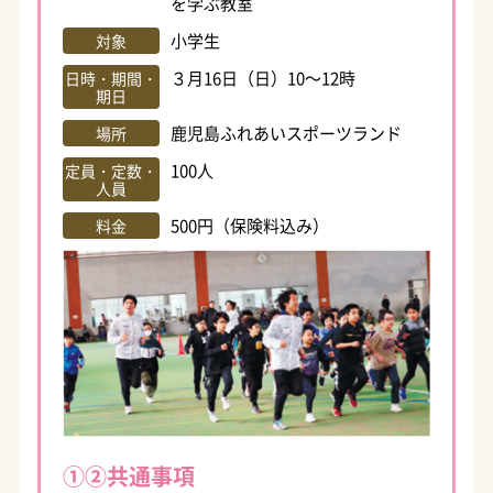
を学ぶ教室
小学生
対象
３月16日（日）10～12時
日時・期間・
期日
鹿児島ふれあいスポーツランド
場所
100人
定員・定数・
人員
500円（保険料込み）
料金
①②共通事項