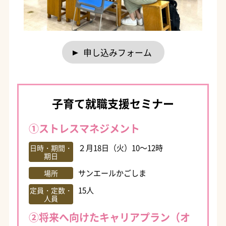
申し込みフォーム
子育て就職支援セミナー
①ストレスマネジメント
２月18日（火）10～12時
日時・期間・
期日
サンエールかごしま
場所
15人
定員・定数・
人員
②将来へ向けたキャリアプラン（オ