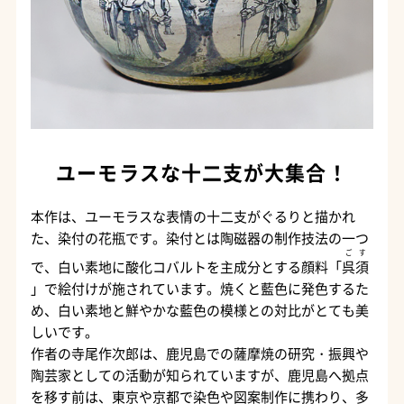
ユーモラスな十二支が大集合！
本作は、ユーモラスな表情の十二支がぐるりと描かれ
た、染付の花瓶です。染付とは陶磁器の制作技法の一つ
ごす
で、白い素地に酸化コバルトを主成分とする顔料「
呉須
」で絵付けが施されています。焼くと藍色に発色するた
め、白い素地と鮮やかな藍色の模様との対比がとても美
しいです。
作者の寺尾作次郎は、鹿児島での薩摩焼の研究・振興や
陶芸家としての活動が知られていますが、鹿児島へ拠点
を移す前は、東京や京都で染色や図案制作に携わり、多