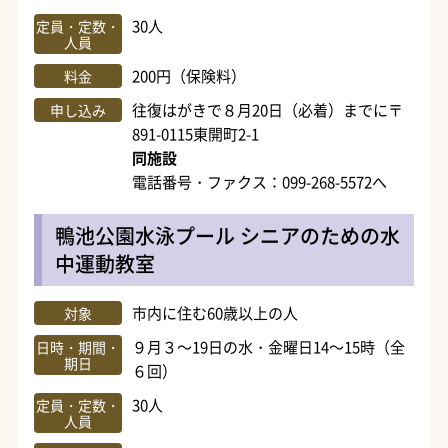
30人
定員・定数・
人員
200円（保険料）
料金
往復はがきで８月20日（必着）までに〒
申し込み
891-0115東開町2-1
同施設
電話番号・ファクス：099-268-5572へ
鴨池公園水泳プール シニアのための水
中運動教室
市内に住む60歳以上の人
対象
９月３～19日の水・金曜日14～15時（全
日時・期間・
期日
６回）
30人
定員・定数・
人員