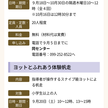
９月18日～10月30日の隔週木曜日10～12
日時・期間・
期日
時（全４回）
※10月16日は12時30分まで
20人程度
定員・定数・
人員
無料（材料代は実費）
料金
電話で９月５日までに
申し込み
同センター
電話番号：099-252-8522へ
ヨットとふれあう体験帆走
指導者が操作するスナイプ級ヨットによ
内容
る帆走
小学生以上の人
対象
９月20日（土）10～12時、13～15時
日時・期間・
期日