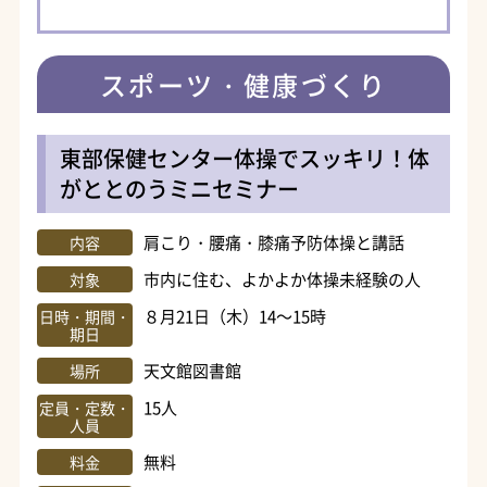
スポーツ・健康づくり
東部保健センター体操でスッキリ！体
がととのうミニセミナー
肩こり・腰痛・膝痛予防体操と講話
内容
市内に住む、よかよか体操未経験の人
対象
８月21日（木）14～15時
日時・期間・
期日
天文館図書館
場所
15人
定員・定数・
人員
無料
料金