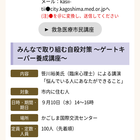
メール：kasii-
tii●city.kagoshima.med.or.jpへ
(注)●を＠に変換し、送信してください
救急医療市民講座
みんなで取り組む自殺対策 ～ゲートキ
ーパー養成講座～
笹川裕美氏（臨床心理士）による講演
内容
「悩んでいる人にあなたができること」
市内に住む人
対象
９月10日（水）14～16時
日時・期間・
期日
かごしま国際交流センター
場所
100人（先着順）
定員・定数・
人員