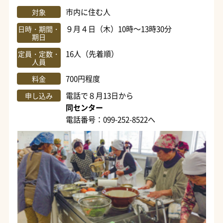
市内に住む人
対象
９月４日（木）10時～13時30分
日時・期間・
期日
16人（先着順）
定員・定数・
人員
700円程度
料金
電話で８月13日から
申し込み
同センター
電話番号：099-252-8522へ