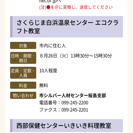
net.or.jpへ
(注)●を＠に変換し、送信してください
さくらじま白浜温泉センター エコクラ
フト教室
市内に住む人
対象
８月26日（火）13時30分～15時30分
日時・期間・
期日
10人程度
定員・定数・
人員
無料
料金
市シルバー人材センター桜島支部
問い合わせ
電話番号：099-245-2200
ファクス：099-245-2201
西部保健センターいきいき料理教室