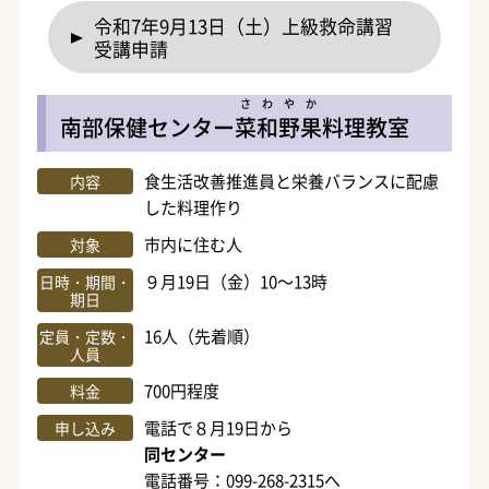
令和7年9月13日（土）上級救命講習
受講申請
さわやか
南部保健センター
菜和野果
料理教室
食生活改善推進員と栄養バランスに配慮
内容
した料理作り
市内に住む人
対象
９月19日（金）10～13時
日時・期間・
期日
16人（先着順）
定員・定数・
人員
700円程度
料金
電話で８月19日から
申し込み
同センター
電話番号：099-268-2315へ