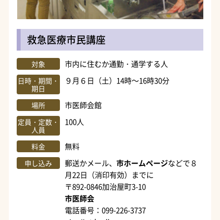
救急医療市民講座
市内に住むか通勤・通学する人
対象
９月６日（土）14時～16時30分
日時・期間・
期日
市医師会館
場所
100人
定員・定数・
人員
無料
料金
郵送かメール、
市ホームページ
などで８
申し込み
月22日（消印有効）までに
〒892-0846加治屋町3-10
市医師会
電話番号：099-226-3737