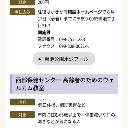
200円
料金
往復はがきか
同施設ホームページ
で８月
申し込み
17日（必着）までに〒890-0063鴨池二丁
目31-3
同施設
電話番号：099-251-1288
ファクス：099-808-0021へ
鴨池公園水泳プール
西部保健センター 高齢者のためのウェ
ルカム教室
けんこう
内容
健口
体操、調理実習など
市内に住む65歳以上で、体重減少や口の
対象
渇きなどが気になる人