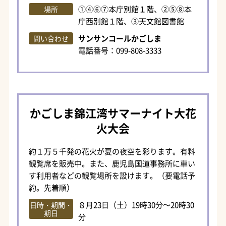
①④⑥⑦本庁別館１階、②⑤⑧本
場所
庁西別館１階、③天文館図書館
サンサンコールかごしま
問い合わせ
電話番号：099-808-3333
かごしま錦江湾サマーナイト大花
火大会
約１万５千発の花火が夏の夜空を彩ります。有料
観覧席を販売中。また、鹿児島国道事務所に車い
す利用者などの観覧場所を設けます。（要電話予
約。先着順）
８月23日（土）19時30分～20時30
日時・期間・
期日
分