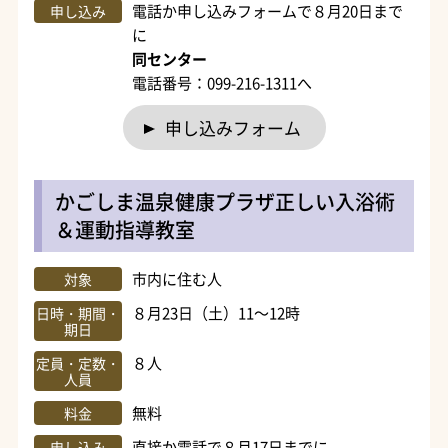
電話か申し込みフォームで８月20日まで
申し込み
に
同センター
電話番号：099-216-1311へ
申し込みフォーム
かごしま温泉健康プラザ正しい入浴術
＆運動指導教室
市内に住む人
対象
８月23日（土）11～12時
日時・期間・
期日
８人
定員・定数・
人員
無料
料金
直接か電話で８月17日までに
申し込み