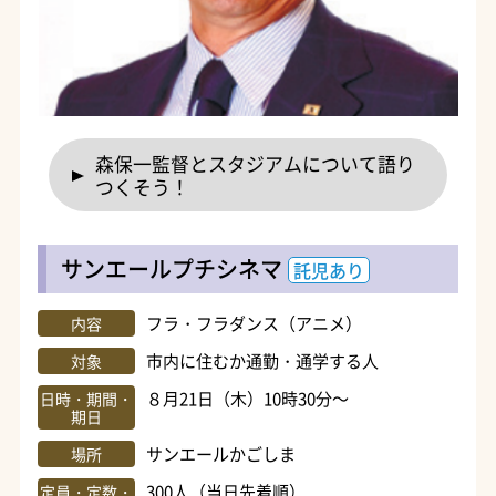
森保一監督とスタジアムについて語り
つくそう！
サンエールプチシネマ
託児あり
フラ・フラダンス（アニメ）
内容
市内に住むか通勤・通学する人
対象
８月21日（木）10時30分～
日時・期間・
期日
サンエールかごしま
場所
300人（当日先着順）
定員・定数・