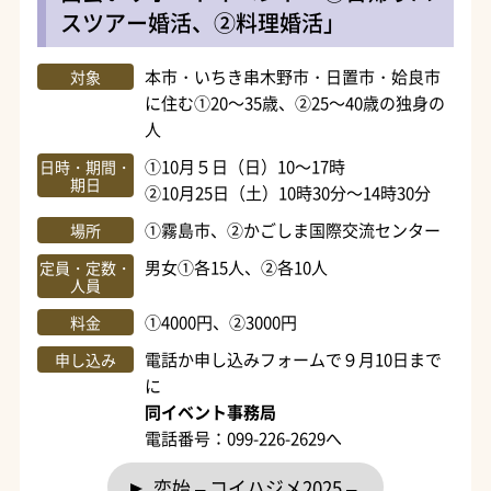
スツアー婚活、②料理婚活」
本市・いちき串木野市・日置市・姶良市
対象
に住む①20～35歳、②25～40歳の独身の
人
①10月５日（日）10～17時
日時・期間・
期日
②10月25日（土）10時30分～14時30分
①霧島市、②かごしま国際交流センター
場所
男女①各15人、②各10人
定員・定数・
人員
①4000円、②3000円
料金
電話か申し込みフォームで９月10日まで
申し込み
に
同イベント事務局
電話番号：099-226-2629へ
恋始 – コイハジメ2025 –