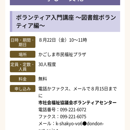
ボランティア入門講座 ～図書館ボラン
ティア編～
８月22日（金）10～11時
日時・期間・
期日
かごしま市民福祉プラザ
場所
30人程度
定員・定数・
人員
無料
料金
電話かファクス、メールで８月15日まで
申し込み
に
市社会福祉協議会ボランティアセンター
電話番号：099-221-6072
ファクス：099-221-6075
メール：k-shakyo-vo6●dondon-