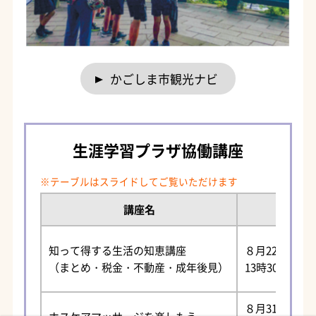
かごしま市観光ナビ
生涯学習プラザ協働講座
講座名
日
知って得する生活の知恵講座
８月22日（金
（まとめ・税金・不動産・成年後見）
13時30分～15
８月31日、９月