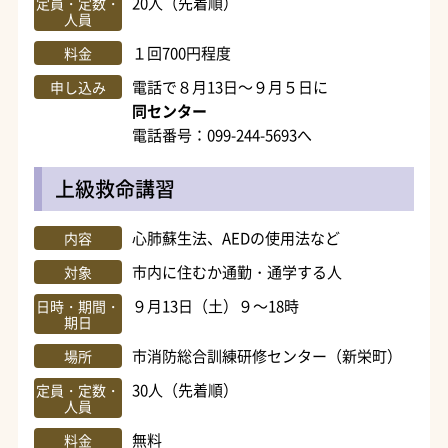
20人（先着順）
定員・定数・
人員
１回700円程度
料金
電話で８月13日～９月５日に
申し込み
同センター
電話番号：099-244-5693へ
上級救命講習
心肺蘇生法、AEDの使用法など
内容
市内に住むか通勤・通学する人
対象
９月13日（土）９～18時
日時・期間・
期日
市消防総合訓練研修センター（新栄町）
場所
30人（先着順）
定員・定数・
人員
無料
料金