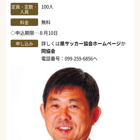
100人
定員・定数・
人員
無料
料金
◇申込期限…８月10日
詳しくは
県サッカー協会ホームページ
か
申し込み
同協会
電話番号：099-259-6856へ