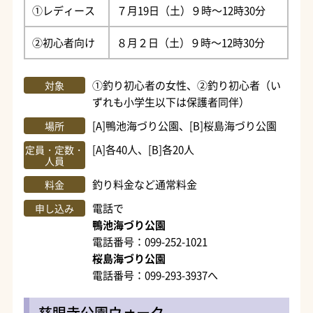
①レディース
７月19日（土）９時～12時30分
②初心者向け
８月２日（土）９時～12時30分
①釣り初心者の女性、②釣り初心者（い
対象
ずれも小学生以下は保護者同伴）
[A]鴨池海づり公園、[B]桜島海づり公園
場所
[A]各40人、[B]各20人
定員・定数・
人員
釣り料金など通常料金
料金
電話で
申し込み
鴨池海づり公園
電話番号：099-252-1021
桜島海づり公園
電話番号：099-293-3937へ
慈眼寺公園ウォーク