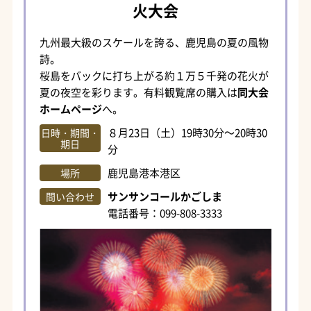
火大会
九州最大級のスケールを誇る、鹿児島の夏の風物
詩。
桜島をバックに打ち上がる約１万５千発の花火が
夏の夜空を彩ります。有料観覧席の購入は
同大会
ホームページ
へ。
８月23日（土）19時30分～20時30
日時・期間・
期日
分
鹿児島港本港区
場所
サンサンコールかごしま
問い合わせ
電話番号：099-808-3333