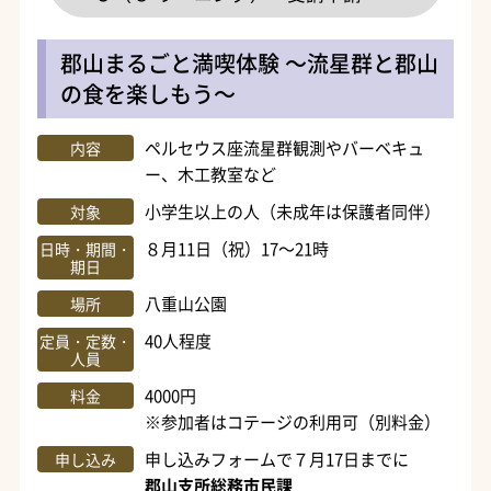
郡山まるごと満喫体験 ～流星群と郡山
の食を楽しもう～
ペルセウス座流星群観測やバーベキュ
内容
ー、木工教室など
小学生以上の人（未成年は保護者同伴）
対象
８月11日（祝）17～21時
日時・期間・
期日
八重山公園
場所
40人程度
定員・定数・
人員
4000円
料金
※参加者はコテージの利用可（別料金）
申し込みフォームで７月17日までに
申し込み
郡山支所総務市民課