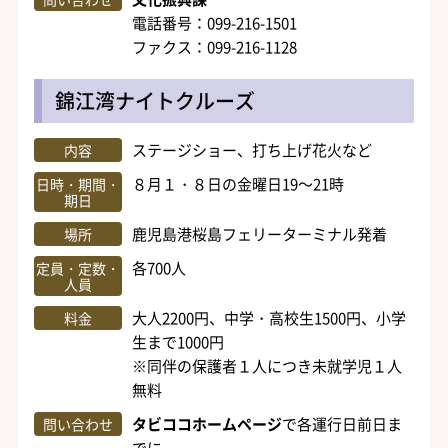
電話番号：099-216-1501
ファクス：099-216-1128
錦江湾ナイトクルーズ
ステージショー、打ち上げ花火など
内容
８月１・８日の金曜日19～21時
日時・期間・
期日
鹿児島港桜島フェリーターミナル発着
場所
各700人
定員・定数・
人員
大人2200円、中学・高校生1500円、小学
料金
生まで1000円
※同伴の保護者１人につき未就学児１人
無料
タビココホームページ
で各運行日前日ま
問い合わせ
でに