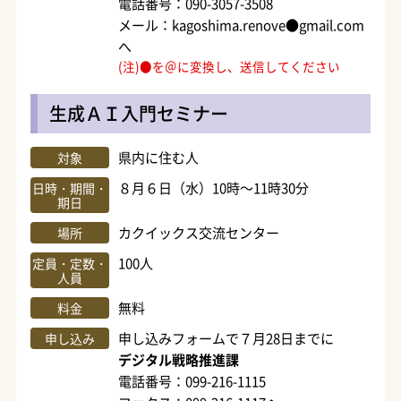
電話番号：090-3057-3508
メール：kagoshima.renove●gmail.com
へ
(注)●を＠に変換し、送信してください
生成ＡＩ入門セミナー
県内に住む人
対象
８月６日（水）10時～11時30分
日時・期間・
期日
カクイックス交流センター
場所
100人
定員・定数・
人員
無料
料金
申し込みフォームで７月28日までに
申し込み
デジタル戦略推進課
電話番号：099-216-1115