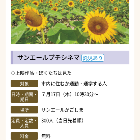
サンエールプチシネマ
託児あり
◇上映作品…ぼくたちは見た
市内に住むか通勤・通学する人
対象
７月17日（木）10時30分～
日時・期間・
期日
サンエールかごしま
場所
300人（当日先着順）
定員・定数・
人員
無料
料金