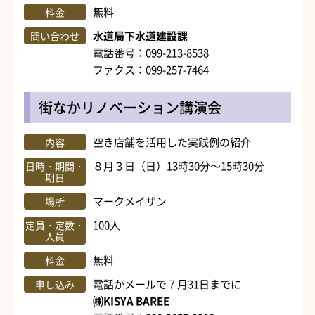
無料
料金
水道局下水道建設課
問い合わせ
電話番号：099-213-8538
ファクス：099-257-7464
街なかリノベーション講演会
空き店舗を活用した実践例の紹介
内容
８月３日（日）13時30分～15時30分
日時・期間・
期日
マークメイザン
場所
100人
定員・定数・
人員
無料
料金
電話かメールで７月31日までに
申し込み
㈱KISYA BAREE