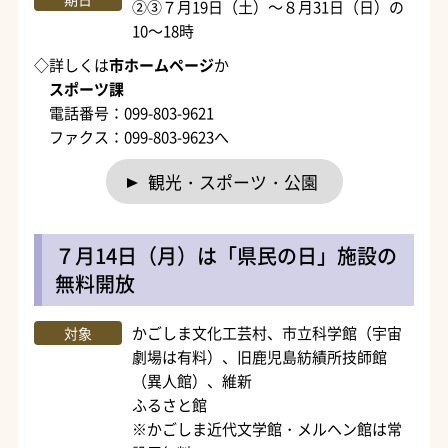
②③７月19日（土）～８月31日（日）の
10～18時
◇詳しくは
市ホームページ
か
スポーツ課
電話番号：099-803-9621
ファクス：099-803-9623へ
観光・スポーツ・公園
７月14日（月）は「県民の日」施設の
無料開放
かごしま文化工芸村、市立科学館（宇宙
対象
劇場は有料）、旧鹿児島紡績所技師館
（異人館）、維新
ふるさと館
※かごしま近代文学館・メルヘン館は常