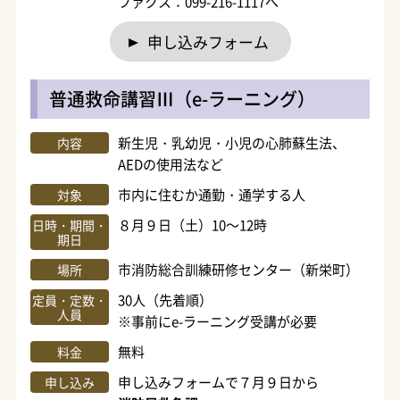
ファクス：099-216-1117へ
申し込みフォーム
普通救命講習Ⅲ（e-ラーニング）
新生児・乳幼児・小児の心肺蘇生法、
内容
AEDの使用法など
市内に住むか通勤・通学する人
対象
８月９日（土）10～12時
日時・期間・
期日
市消防総合訓練研修センター（新栄町）
場所
30人（先着順）
定員・定数・
人員
※事前にe-ラーニング受講が必要
無料
料金
申し込みフォームで７月９日から
申し込み