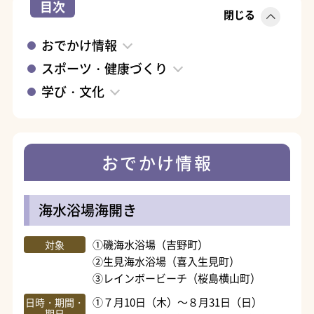
目次
閉じる
おでかけ情報
スポーツ・健康づくり
学び・文化
おでかけ情報
海水浴場海開き
①磯海水浴場（吉野町）
対象
②生見海水浴場（喜入生見町）
③レインボービーチ（桜島横山町）
①７月10日（木）～８月31日（日）
日時・期間・
期日