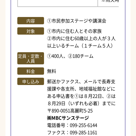
①市民参加ステージや講演会
内容
①市内に住む人とその家族
対象
②市内に住む60歳以上の人が３人
以上いるチーム（１チーム５人）
①400人、②180チーム
定員・定数・
人員
無料
料金
郵送かファクス、メールで長寿支
申し込み
援課や各支所、地域福祉館などに
ある申込書を①は８月22日、②は
８月29日（いずれも必着）までに
〒890-0051高麗町5-25
㈱MBCサンステージ
電話番号：099-255-6144
ファクス：099-285-1161