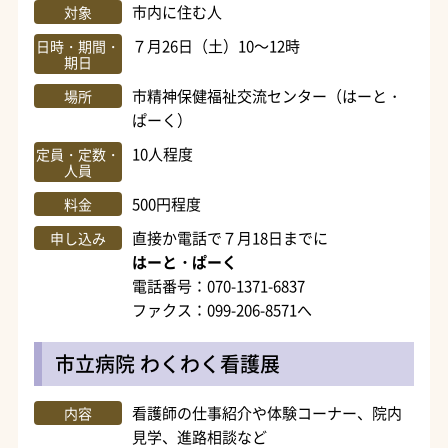
市内に住む人
対象
７月26日（土）10～12時
日時・期間・
期日
市精神保健福祉交流センター（はーと・
場所
ぱーく）
10人程度
定員・定数・
人員
500円程度
料金
直接か電話で７月18日までに
申し込み
はーと・ぱーく
電話番号：070-1371-6837
ファクス：099-206-8571へ
市立病院 わくわく看護展
看護師の仕事紹介や体験コーナー、院内
内容
見学、進路相談など