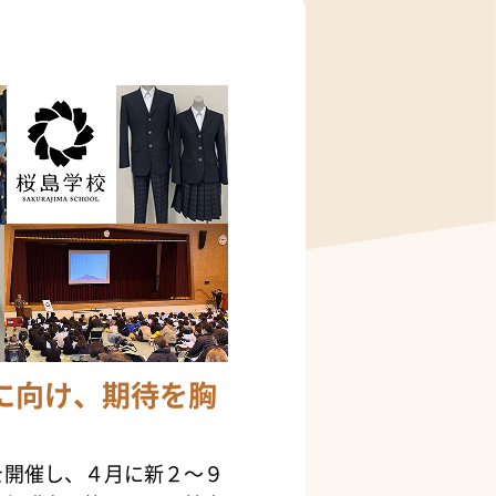
に向け、期待を胸
を開催し、４月に新２～９