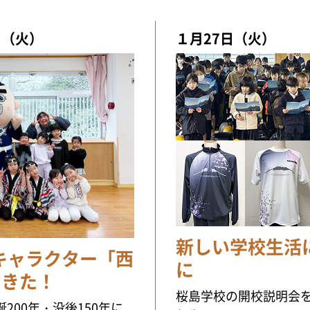
日（火）
１月27日（火）
新しい学校生活
キャラクター「西
に
てきた！
桜島学校の開校説明会
200年・没後150年に