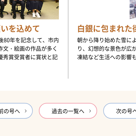
願いを込めて
白銀に包まれた
後80年を記念して、市内
朝から降り始めた雪に
作文・絵画の作品が多く
り、幻想的な景色が広
優秀賞受賞者に賞状と記
凍結など生活への影響
前の号へ
過去の一覧へ
次の号