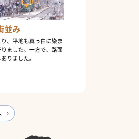
街並み
より、平地も真っ白に染ま
がりました。一方で、路面
もありました。
へ