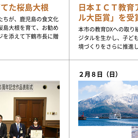
育てた桜島大根
日本ＩＣＴ教育
ル大臣賞」を受
たちが、鹿児島の食文化
桜島大根を育て、お勧め
本市の教育DXへの取り
ジを添えて下鶴市長に贈
ジタルを生かし、子ど
境づくりをさらに推進
２月８日（日）