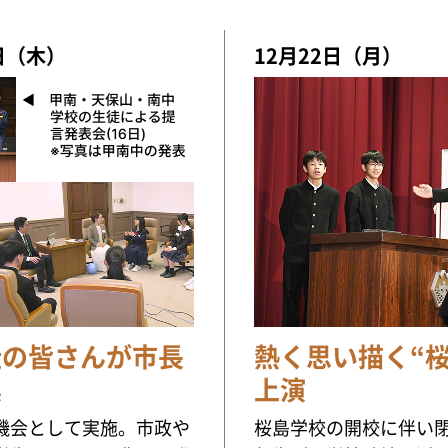
日（木）
12月22日（月）
徒の皆さんが市長
熱く思い描く“
換
上演
機会として実施。市政や
桜島学校の開校に伴い