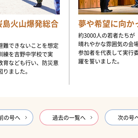
桜島火山爆発総合
夢や希望に向か
約3000人の若者たち
晴れやかな雰囲気の会
避難できないことを想定
参加者を代表して実行
訓練を吉野中学校で実
躍を誓いました。
教育なども行い、防災意
図りました。
前の号へ
過去の一覧へ
次の号