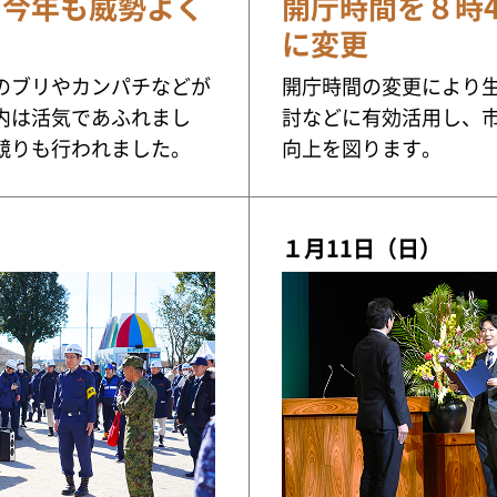
！今年も威勢よく
開庁時間を８時4
に変更
のブリやカンパチなどが
開庁時間の変更により
内は活気であふれまし
討などに有効活用し、
競りも行われました。
向上を図ります。
１月11日（日）