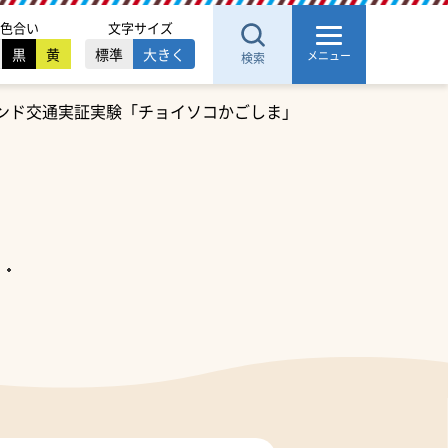
色合い
文字サイズ
黒
黄
標準
大きく
メニュー
検索
マンド交通実証実験「チョイソコかごしま」
く