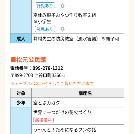
託児あり
◎
夏休み親子おやつ作り教室２組
※小学生
託児あり
◎
成人
井村先生の防災教室（風水害編） ※親子可
松元公民館
電話番号：099-278-1312
〒899-2703 上谷口町3366-1
対象
講座名
少年
空とぶカガク
世界に一つだけの花火づくり
新規講座
う～んと！ためになるフンの話