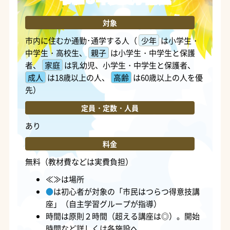
対象
市内に住むか通勤･通学する人（
少年
は小学生・
中学生・高校生、
親子
は小学生・中学生と保護
者、
家庭
は乳幼児、小学生・中学生と保護者、
成人
は18歳以上の人、
高齢
は60歳以上の人を優
先）
定員・定数・人員
あり
料金
無料（教材費などは実費負担）
≪≫は場所
●
は初心者が対象の「市民はつらつ得意技講
座」（自主学習グループが指導）
時間は原則２時間（超える講座は◎）。開始
時間など詳しくは各施設へ