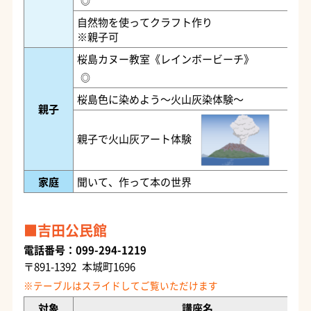
自然物を使ってクラフト作り
※親子可
桜島カヌー教室《レインボービーチ》
◎
桜島色に染めよう～火山灰染体験～
親子
親子で火山灰アート体験
家庭
聞いて、作って本の世界
吉田公民館
電話番号：099-294-1219
〒891-1392 本城町1696
対象
講座名