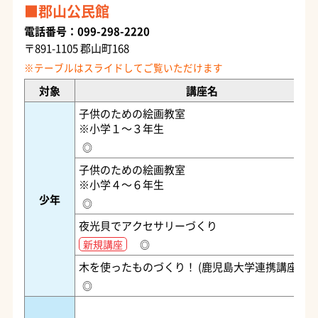
郡山公民館
電話番号：099-298-2220
〒891-1105 郡山町168
対象
講座名
子供のための絵画教室
※小学１～３年生
◎
子供のための絵画教室
※小学４～６年生
少年
◎
夜光貝でアクセサリーづくり
新規講座
◎
木を使ったものづくり！ (鹿児島大学連携講座)
◎