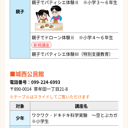
親子でパティシエ体験Ⅱ ※小学３～６年生
親子
親子でドローン体験Ⅱ ※小学４～６年生
新規講座
親子でパティシエ体験Ⅲ（特別支援教育）
城西公民館
電話番号：099-224-6993
〒890-0014 草牟田一丁目21-8
対象
講座名
ワクワク・ドキドキ科学実験 ～空とぶカガク～
少年
※小学生