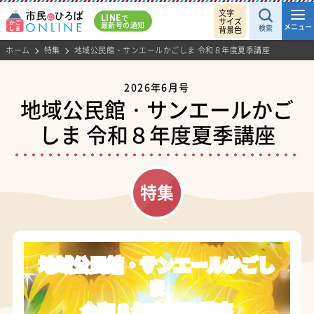
文字
LINE
で
サイズ
最新号の通知
メニュー
検索
背景色
ホーム
特集
地域公民館・サンエールかごしま 令和８年度夏季講座
2026年6月号
地域公民館・サンエールかご
しま 令和８年度夏季講座
地域公民館
・
サンエールかごし
ま
令和８年度夏季講座