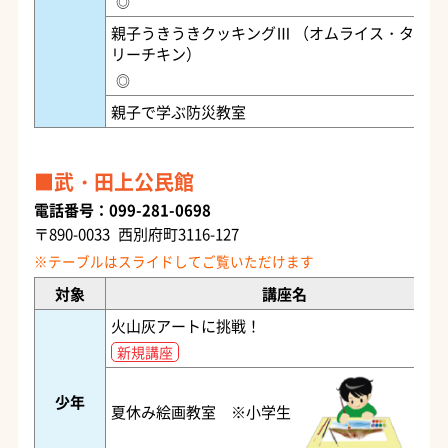
◎
親子うきうきクッキングⅢ （オムライス・タンド
リーチキン）
◎
親子で学ぶ防災教室
武・田上公民館
電話番号：099-281-0698
〒890-0033 西別府町3116-127
対象
講座名
火山灰アートに挑戦！
新規講座
少年
夏休み絵画教室 ※小学生