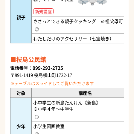
新規講座
親子
ささっとできる親子クッキング ※祖父母可
◎
わたしだけのアクセサリー（七宝焼き）
桜島公民館
電話番号：099-293-2725
〒891-1419 桜島横山町1722-17
対象
講座名
小中学生の新島たんけん《新島》
※小学４年～中学生
◎
少年
小学生図画教室
◎