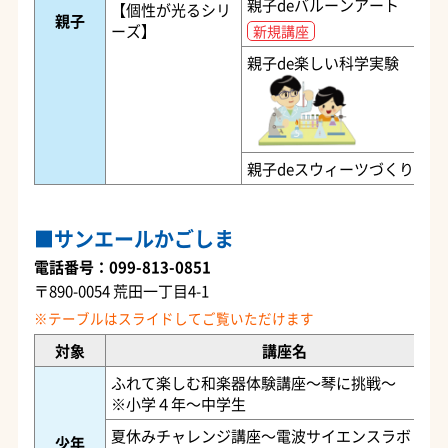
親子deバルーンアート
【個性が光るシリ
親子
ーズ】
新規講座
親子de楽しい科学実験
親子deスウィーツづくり
サンエールかごしま
電話番号：099-813-0851
〒890-0054 荒田一丁目4-1
対象
講座名
ふれて楽しむ和楽器体験講座～琴に挑戦～
※小学４年～中学生
夏休みチャレンジ講座～電波サイエンスラボ
少年