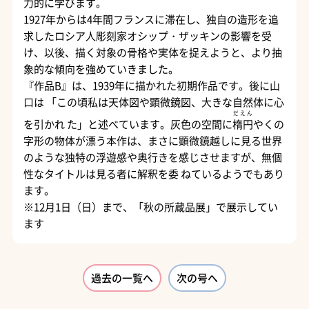
力的に学びます。
1927年からは4年間フランスに滞在し、独自の造形を追
求したロシア人彫刻家オシップ・ザッキンの影響を受
け、以後、描く対象の骨格や実体を捉えようと、より抽
象的な傾向を強めていきました。
『作品B』は、1939年に描かれた初期作品です。後に山
口は 「この頃私は天体図や顕微鏡図、大きな自然体に心
だえん
を引かれ た」と述べています。灰色の空間に
楕円
やくの
字形の物体が漂う本作は、まさに顕微鏡越しに見る世界
のような独特の浮遊感や奥行きを感じさせますが、無個
性なタイトルは見る者に解釈を委 ねているようでもあり
ます。
※12月1日（日）まで、「秋の所蔵品展」で展示してい
ます
過去の一覧へ
次の号へ