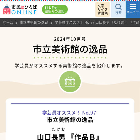
文字
LINE
で
サイズ
最新号の通知
メニュー
検索
背景色
ホーム
市立美術館の逸品
学芸員オススメ！ No.97 山口長男（たけお） 『作
2024年10月号
市立美術館の逸品
学芸員がオススメする美術館の逸品を紹介します。
学芸員オススメ！ No.97
市立美術館の逸品
たけお
山口
長男
『作品Ｂ』