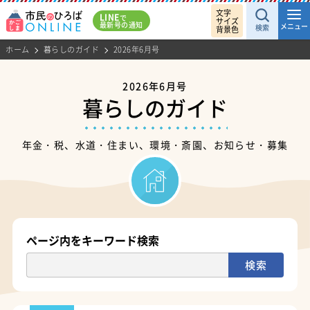
文字
LINE
で
サイズ
最新号の通知
メニュー
検索
背景色
ホーム
暮らしのガイド
2026年6月号
2026年6月号
暮らしのガイド
年金・税、水道・住まい、環境・斎園、お知らせ・募集
ページ内をキーワード検索