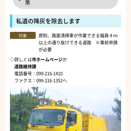
策
私道の降灰を除去します
原則、路面清掃車が作業できる幅員４ｍ
対象
以上の通り抜けできる道路 ※事前申請
が必要
◇詳しくは
市ホームページ
か
道路維持課
電話番号：099-216-1410
ファクス：099-216-1352へ