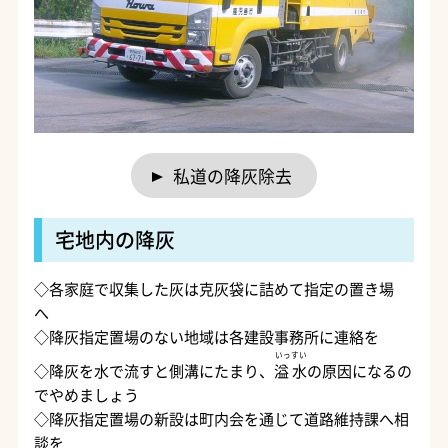
私道の降灰除去
宅地内の降灰
◇各家庭で収集した灰は克灰袋に詰めて指定の置き場
へ
◇降灰指定置場のない地域は各建設事務所に連絡を
いっすい
◇降灰を水で流すと側溝にたまり、
溢 水
の原因になるの
でやめましょう
◇降灰指定置場の新設は町内会を通じて道路維持課へ相
談を