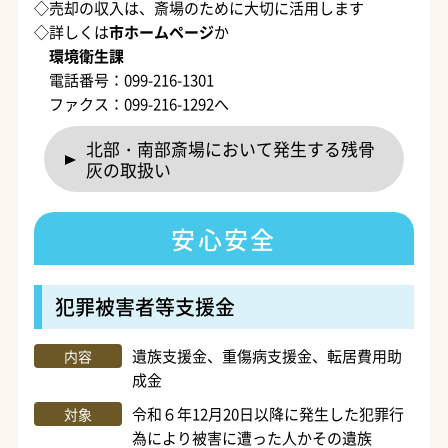
◇売却の収入は、斎場のために大切に活用します
◇詳しくは
市ホームページ
か
環境衛生課
電話番号：099-216-1301
ファクス：099-216-1292へ
北部・南部斎場において発生する残骨
灰の取扱い
安心安全
犯罪被害者等支援金
遺族支援金、重傷病支援金、転居費用助
内容
成金
令和６年12月20日以降に発生した犯罪行
対象
為により被害に遭った人かその遺族