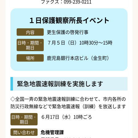
ファクス：099-239-0211
１日保護観察所長イベント
更生保護の啓発行事
内容
７月５日（日）10時30分～15時
日時・期間・
期日
鹿児島銀行本店ビル（金生町）
場所
緊急地震速報訓練を実施します
◇全国一斉の緊急地震速報訓練に合わせて、市内各所の
防災行政無線などで緊急地震速報（訓練）を放送します
６月17日（水）10時ごろ
日時・期間・
期日
危機管理課
問い合わせ