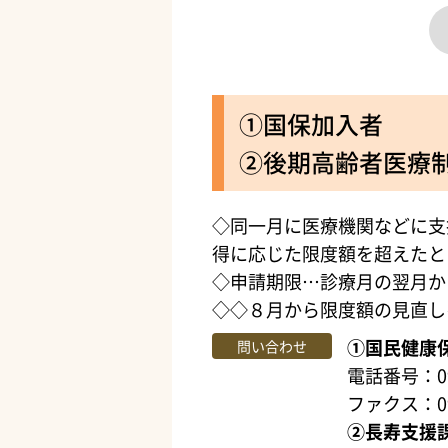
①国保加入者
②後期高齢者医療
◇同一月に医療機関などに支
得に応じた限度額を超えたと
◇申請期限…診療月の翌月か
◇◇８月から限度額の見直し
①国民健康
問い合わせ
電話番号：099
ファクス：099
②長寿支援