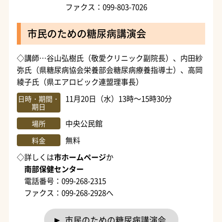
ファクス：099-803-7026
市民のための糖尿病講演会
◇講師…谷山弘樹氏（敬愛クリニック副院長）、内田紗
弥氏（県糖尿病協会栄養部会糖尿病療養指導士）、高岡
綾子氏（県エアロビック連盟理事長）
11月20日（水）13時～15時30分
日時・期間・
期日
中央公民館
場所
無料
料金
◇詳しくは
市ホームページ
か
南部保健センター
電話番号：099-268-2315
ファクス：099-268-2928へ
市民のための糖尿病講演会