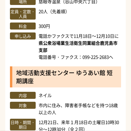
慈眼寺温泉（谷山中央六丁目）
場所
20人（先着順）
定員・定数・
人員
300円
料金
電話かファクスで11月18日～12月10日に
申し込み
県公衆浴場業生活衛生同業組合鹿児島市
支部
電話番号・ファクス：099-225-2683へ
地域活動支援センター ゆうあい館 短
期講座
ネイル
内容
市内に住み、障害者手帳などを持つ18歳
対象
以上の人
12月21日、来年１月18日の土曜日10時30
日時・期間・
期日
分～12時30分（全２回）