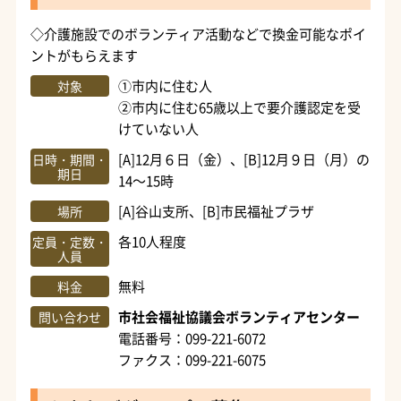
◇介護施設でのボランティア活動などで換金可能なポイ
ントがもらえます
①市内に住む人
対象
②市内に住む65歳以上で要介護認定を受
けていない人
[A]12月６日（金）、[B]12月９日（月）の
日時・期間・
期日
14～15時
[A]谷山支所、[B]市民福祉プラザ
場所
各10人程度
定員・定数・
人員
無料
料金
市社会福祉協議会ボランティアセンター
問い合わせ
電話番号：099-221-6072
ファクス：099-221-6075