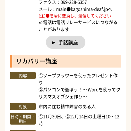
ファクス：099-228-6357
メール：main●kagoshima-deaf.jpへ
(注)●を＠に変換し、送信してください
※電話は電話リレーサービスにつながる
ことがあります
手話講座
リカバリー講座
①ソープフラワーを使ったプレゼント作
内容
り
②パソコンで遊ぼう！～ Wordを使ってク
リスマスオブジェ作り～
市内に住む精神障害のある人
対象
①11月30日、②12月14日の土曜日10～12
日時・期間・
期日
時