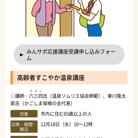
みんサポ応援講座受講申し込みフォー
ム
高齢者すこやか温泉講座
むさし
◇講師…
六三四
氏（温泉ソムリエ協会師範）、東川隆太
郎氏（かごしま探検の会代表）
市内に住む65歳以上の人
対象
12月18日（水）10～12時
日時・期間・
期日