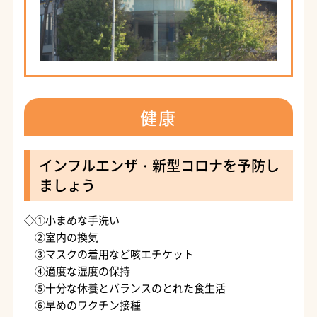
健康
インフルエンザ・新型コロナを予防し
ましょう
◇①小まめな手洗い
②室内の換気
③マスクの着用など咳エチケット
④適度な湿度の保持
⑤十分な休養とバランスのとれた食生活
⑥早めのワクチン接種