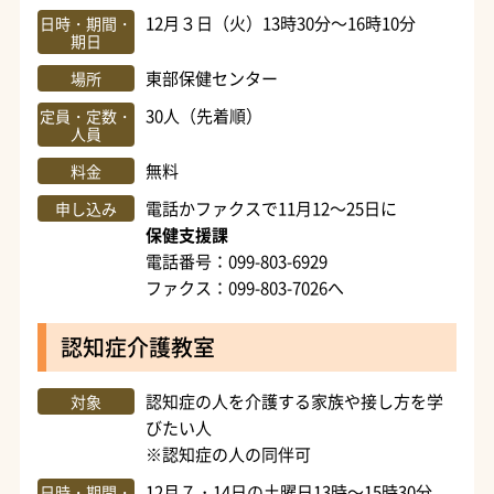
12月３日（火）13時30分～16時10分
日時・期間・
期日
東部保健センター
場所
30人（先着順）
定員・定数・
人員
無料
料金
電話かファクスで11月12～25日に
申し込み
保健支援課
電話番号：099-803-6929
ファクス：099-803-7026へ
認知症介護教室
認知症の人を介護する家族や接し方を学
対象
びたい人
※認知症の人の同伴可
12月７・14日の土曜日13時～15時30分
日時・期間・