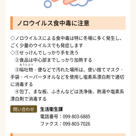
ノロウイルス食中毒に注意
◇ノロウイルスによる食中毒は特に冬場に多く発生し、
ごく少量のウイルスでも発症します
◇①せっけんでしっかり手を洗う
②食品は中心部までしっかり加熱する
おうとぶつ
③
嘔吐物
・便などで汚れた場所は、使い捨てマスク・
手袋・ペーパータオルなどを使用し塩素系漂白剤で適切
に消毒する
④包丁、まな板、ふきんなどは洗浄後、熱湯や塩素系
漂白剤で消毒する
生活衛生課
問い合わせ
電話番号：099-803-6885
ファクス：099-803-7026