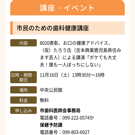
講座・イベント
市民のための歯科健康講座
8020表彰、お口の健康アドバイス、
内容
（仮）たろう氏（吉本興業鹿児島県住み
ます芸人）による講演「ボケても大丈
夫！誰も一人ぼっちにしない」
11月16日（土）13時30分～16時
日時・期間・
期日
中央公民館
場所
無料
料金
市歯科医師会事務局
申し込み
電話番号：099-222-0574か
保健予防課
電話番号：099-803-6927