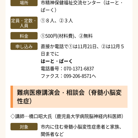
市精神保健福祉交流センター（はーと・
場所
ぱーく）
①８人、②３人
定員・定数・
人員
①500円(材料費)、②無料
料金
直接か電話で①は11月21日、②は12月５
申し込み
日までに
はーと・ぱーく
電話番号：070-1371-6837
ファクス：099-206-8571へ
難病医療講演会・相談会（脊髄小脳変
性症）
◇講師…橋口昭大氏（鹿児島大学病院脳神経内科医師）
市内に住む脊髄小脳変性症患者と家族、
対象
関係者など