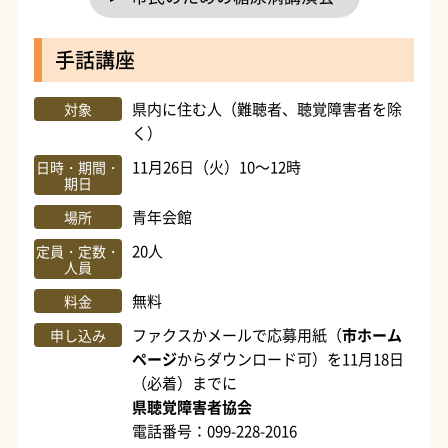
手話講座
県内に住む人（難聴者、聴覚障害者を除
対象
く）
11月26日（火）10～12時
日時・期間・
期日
青年会館
場所
20人
定員・定数・
人員
無料
料金
ファクスかメールで応募用紙（
市ホーム
申し込み
ページ
からダウンロード可）を11月18日
（必着）までに
県聴覚障害者協会
電話番号：099-228-2016