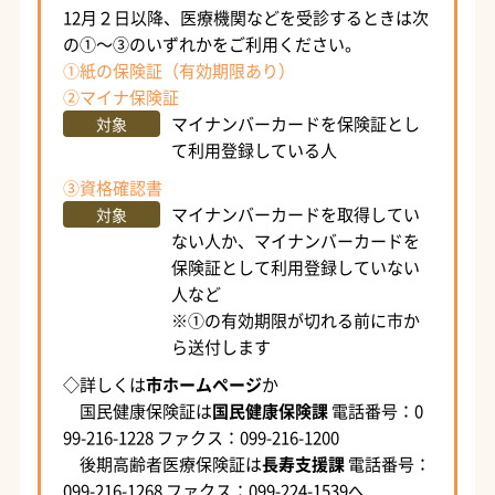
12月２日以降、医療機関などを受診するときは次
の①～③のいずれかをご利用ください。
①紙の保険証（有効期限あり）
②マイナ保険証
マイナンバーカードを保険証とし
対象
て利用登録している人
③資格確認書
マイナンバーカードを取得してい
対象
ない人か、マイナンバーカードを
保険証として利用登録していない
人など
※①の有効期限が切れる前に市か
ら送付します
◇詳しくは
市ホームページ
か
国民健康保険証は
国民健康保険課
電話番号：0
99-216-1228 ファクス：099-216-1200
後期高齢者医療保険証は
長寿支援課
電話番号：
099-216-1268 ファクス：099-224-1539へ