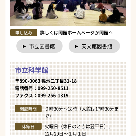
詳しくは
同館ホームページ
か
同館
へ
申し込み
市立図書館
天文館図書館
市立科学館
〒890-0063 鴨池二丁目31-18
電話番号：099-250-8511
ファクス：099-256-1319
９時30分～18時（入館は17時30分ま
開館時間
で）
火曜日（休日のときは翌平日）、
休館日
12月29日～１月１日