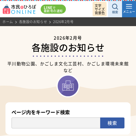
文字
LINE
で
サイズ
最新号の通知
メニュー
検索
背景色
ホーム
各施設のお知らせ
2026年2月号
2026年2月号
各施設のお知らせ
平川動物公園、かごしま文化工芸村、かごしま環境未来館
など
ページ内をキーワード検索