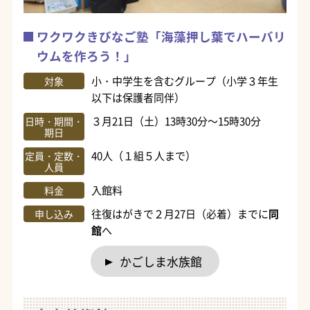
ワクワクきびなご塾「海藻押し葉でハーバリ
ウムを作ろう！」
小・中学生を含むグループ（小学３年生
対象
以下は保護者同伴）
３月21日（土）13時30分～15時30分
日時・期間・
期日
40人（１組５人まで）
定員・定数・
人員
入館料
料金
往復はがきで２月27日（必着）までに
同
申し込み
館
へ
かごしま水族館