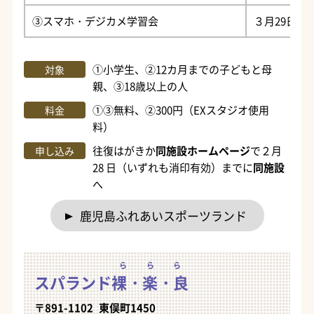
③スマホ・デジカメ学習会
３月29日（日
①小学生、②12カ月までの子どもと母
対象
親、③18歳以上の人
①③無料、②300円（EXスタジオ使用
料金
料）
往復はがきか
同施設ホームページ
で２月
申し込み
28 日（いずれも消印有効）までに
同施設
へ
鹿児島ふれあいスポーツランド
ららら
スパランド
裸・楽・良
〒891-1102 東俣町1450