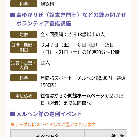
観覧料
料金
森ゆかり氏（絵本専門士）などの読み聞かせ
ボランティア養成講座
全４回受講できる18歳以上の人
対象
３月７日（土）・８日（日）・15日
日時・期間・
期日
（日）・21日（土）の10時30分～12時
10人
定員・定数・
人員
年間パスポート（メルヘン館900円、共通
料金
1500円）
往復はがきか
同館ホームページ
で２月13
申し込み
日（必着）までに
同館
へ
メルヘン館の定例イベント
イベント名
対 象