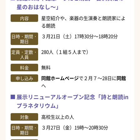
星のおはなし～」
星空紹介や、楽器の生演奏と朗読家によ
内容
る朗読
３月21日（土）17時30分～18時20分
日時・期間・
期日
280人（１組５人まで）
定員・定数・
人員
無料
料金
同館ホームページ
で２月７～28日に
同館
申し込み
へ
展示リニューアルオープン記念「詩と朗読in
プラネタリウム」
高校生以上の人
対象
３月27日（金）19時～20時30分
日時・期間・
期日