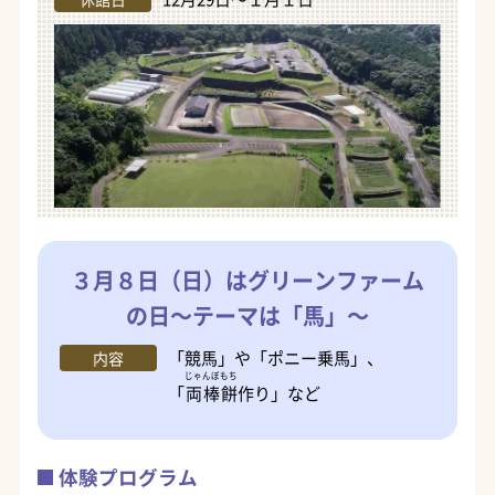
３月８日（日）はグリーンファーム
の日～テーマは「馬」～
「競馬」や「ポニー乗馬」、
内容
じゃんぼもち
「
両棒餅
作り」など
体験プログラム