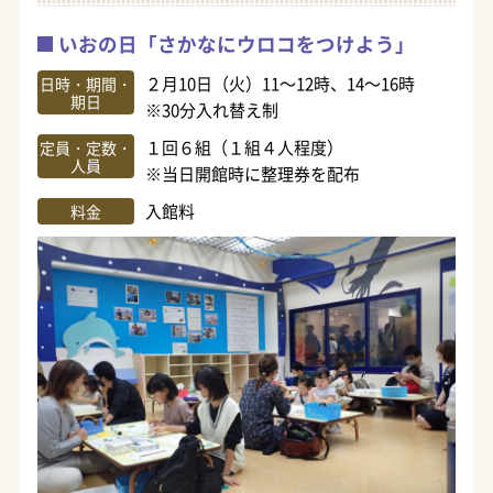
いおの日「さかなにウロコをつけよう」
２月10日（火）11～12時、14～16時
日時・期間・
期日
※30分入れ替え制
１回６組（１組４人程度）
定員・定数・
人員
※当日開館時に整理券を配布
入館料
料金