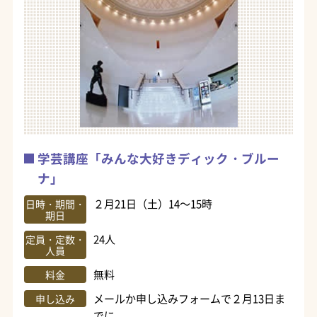
学芸講座「みんな大好きディック・ブルー
ナ」
２月21日（土）14～15時
日時・期間・
期日
24人
定員・定数・
人員
無料
料金
メールか申し込みフォームで２月13日ま
申し込み
でに