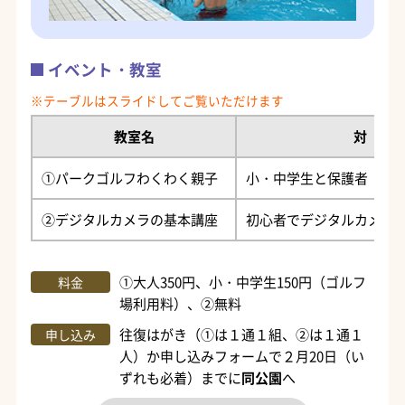
イベント・教室
教室名
対 象
①パークゴルフわくわく親子
小・中学生と保護者（２
②デジタルカメラの基本講座
初心者でデジタルカメラ
①大人350円、小・中学生150円（ゴルフ
料金
場利用料）、②無料
往復はがき（①は１通１組、②は１通１
申し込み
人）か申し込みフォームで２月20日（い
ずれも必着）までに
同公園
へ