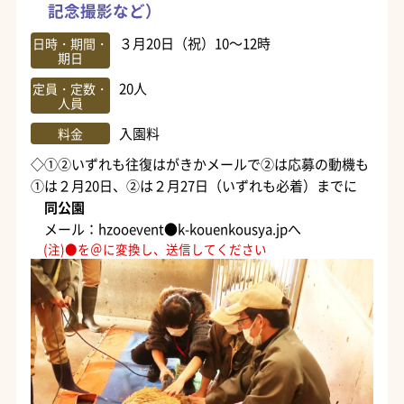
記念撮影など）
３月20日（祝）10～12時
日時・期間・
期日
20人
定員・定数・
人員
入園料
料金
◇①②いずれも往復はがきかメールで②は応募の動機も
①は２月20日、②は２月27日（いずれも必着）までに
同公園
メール：hzooevent●k-kouenkousya.jpへ
(注)●を＠に変換し、送信してください