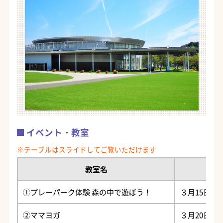
イベント・教室
教室名
①プレーパーク体験 森の中で遊ぼう！
３月15日（
②ママヨガ
３月20日（祝