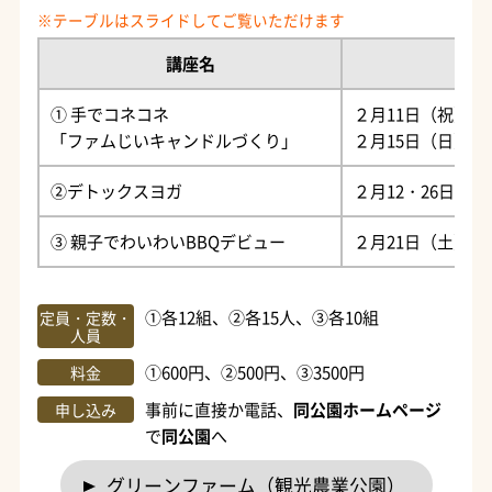
講座名
① 手でコネコネ
２月11日（祝）10
「ファムじいキャンドルづくり」
２月15日（日）・2
②デトックスヨガ
２月12・26日の木
③ 親子でわいわいBBQデビュー
２月21日（土）～2
①各12組、②各15人、③各10組
定員・定数・
人員
①600円、②500円、③3500円
料金
事前に直接か電話、
同公園ホームページ
申し込み
で
同公園
へ
グリーンファーム（観光農業公園）