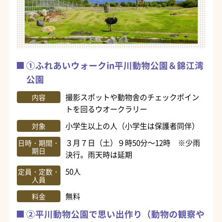
①ふれあいウォークin平川動物公園＆錦江湾
公園
撮影スポットや動物舎のチェックポイン
内容
トを回るウオークラリー
小学生以上の人（小学生は保護者同伴）
対象
３月７日（土）９時50分～12時 ※少雨
日時・期間・
期日
決行。雨天時は延期
50人
定員・定数・
人員
無料
料金
②平川動物公園で思い出作り（動物の観察や