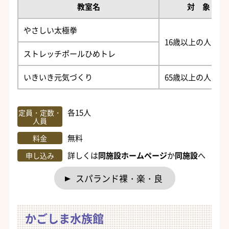
教室名
対 象
やさしい太極拳
16歳以上の人
ストレッチポールひめトレ
いきいき元気づくり
65歳以上の人
各15人
定員・定数・
人員
無料
料金
詳しくは
同施設ホームページ
か
同施設
へ
申し込み
スパランド
裸・楽・良
かごしま水族館