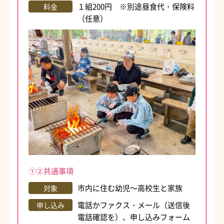
１組200円 ※別途昼食代・保険料
料金
（任意）
①②共通事項
市内に住む幼児～高校生と家族
対象
電話かファクス・メール（送信後
申し込み
電話確認を）、申し込みフォーム