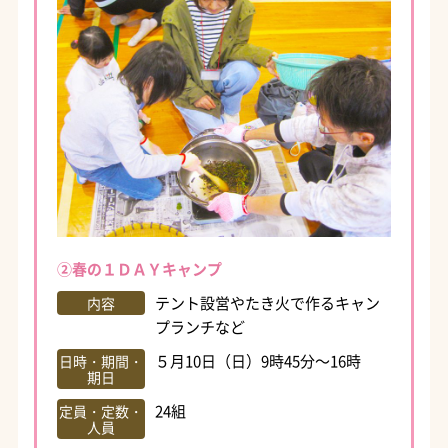
②春の１ＤＡＹキャンプ
テント設営やたき火で作るキャン
内容
プランチなど
５月10日（日）9時45分～16時
日時・期間・
期日
24組
定員・定数・
人員