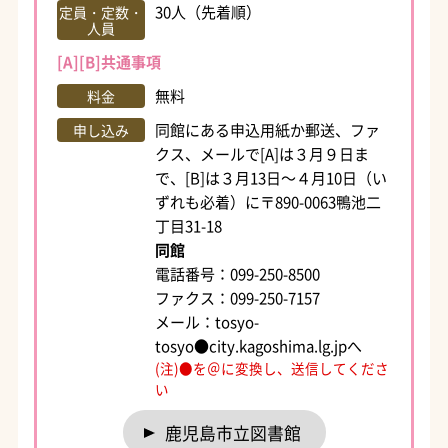
30人（先着順）
定員・定数・
人員
[A][B]共通事項
無料
料金
同館にある申込用紙か郵送、ファ
申し込み
クス、メールで[A]は３月９日ま
で、[B]は３月13日～４月10日（い
ずれも必着）に〒890-0063鴨池二
丁目31-18
同館
電話番号：099-250-8500
ファクス：099-250-7157
メール：tosyo-
tosyo●city.kagoshima.lg.jpへ
(注)●を＠に変換し、送信してくださ
い
鹿児島市立図書館