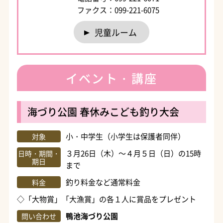
ファクス：099-221-6075
児童ルーム
イベント・講座
海づり公園 春休みこども釣り大会
小・中学生（小学生は保護者同伴）
対象
３月26日（木）～４月５日（日）の15時
日時・期間・
期日
まで
釣り料金など通常料金
料金
◇「大物賞」「大漁賞」の各１人に賞品をプレゼント
鴨池海づり公園
問い合わせ