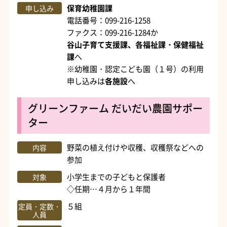
保育幼稚園課
申し込み
電話番号：099-216-1258
ファクス：099-216-1284か
谷山子育て支援課、各福祉課・保健福祉
課
へ
※幼稚園・認定こども園（１号）の利用
申し込みは
各施設
へ
グリーンファーム だいだい農園サポー
ター
野菜の植え付けや収穫、収穫祭などへの
内容
参加
小学生までの子どもと保護者
対象
◇任期…４月から１年間
５組
定員・定数・
人員