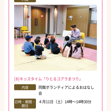
[B]キッズタイム「りとるコアラまつり」
同館ボランティアによるおはなし
内容
会
４月11日（土）14時～14時30分
日時・期間・
期日