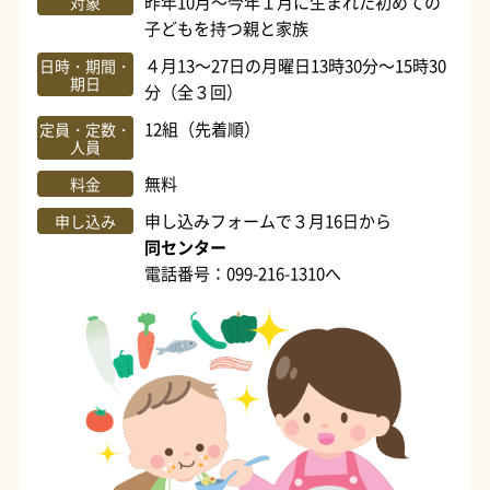
昨年10月～今年１月に生まれた初めての
対象
子どもを持つ親と家族
４月13～27日の月曜日13時30分～15時30
日時・期間・
期日
分（全３回）
12組（先着順）
定員・定数・
人員
無料
料金
申し込みフォームで３月16日から
申し込み
同センター
電話番号：099-216-1310へ