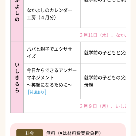
よ
なかよしのカレンダー
し
工房（４月分）
の
３月11日（水）、なかよ
パパと親子でエクササ
就学前の子どもと父親
イズ
い
今日からできるアンガー
し
き
マネジメント
就学前の子どもの父親か
ら
～笑顔になるために～
母親
ら
託児あり
３月９日（月）、いしきら
無料（♥は材料費実費負担）
料金