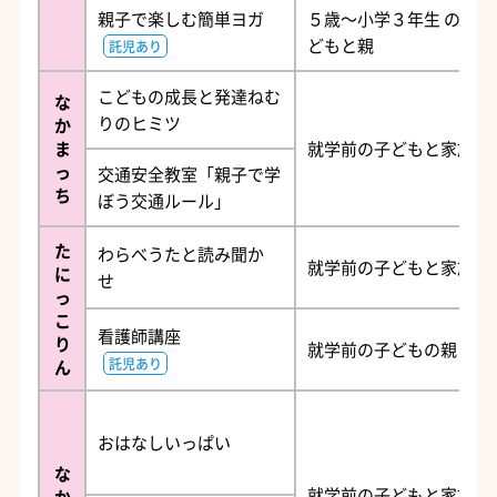
親子で楽しむ簡単ヨガ
５歳～小学３年生 の子
どもと親
託児あり
こどもの成長と発達ねむ
な
りのヒミツ
か
ま
就学前の子どもと家族
っ
交通安全教室「親子で学
ち
ぼう交通ルール」
た
わらべうたと読み聞か
就学前の子どもと家族
に
せ
っ
こ
看護師講座
り
就学前の子どもの親
託児あり
ん
おはなしいっぱい
な
就学前の子どもと家族
か