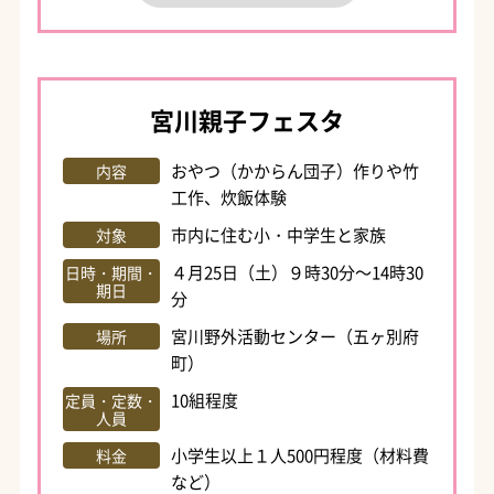
宮川親子フェスタ
おやつ（かからん団子）作りや竹
内容
工作、炊飯体験
市内に住む小・中学生と家族
対象
４月25日（土）９時30分～14時30
日時・期間・
期日
分
宮川野外活動センター（五ヶ別府
場所
町）
10組程度
定員・定数・
人員
小学生以上１人500円程度（材料費
料金
など）