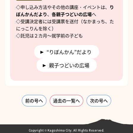
◇申し込み方法やその他の講座・イベントは、
り
ぼんかんだより
、
各親子つどいの広場
へ
◇受講決定者には受講票を送付（なかまっち、た
にっこりんを除く）
◇託児は２カ月～就学前の子ども
“りぼんかん”だより
親子つどいの広場
前の号へ
過去の一覧へ
次の号へ
Copyright © Kagoshima City. All Rights Reserved.