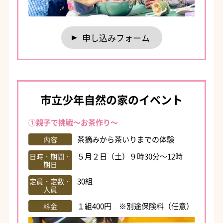
申し込みフォーム
市立少年自然の家のイベント
①親子で挑戦～お茶作り～
茶摘みから茶いりまでの体験
内容
５月２日（土）９時30分～12時
日時・期間・
期日
30組
定員・定数・
人員
１組400円 ※別途保険料（任意）
料金