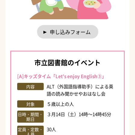
申し込みフォーム
市立図書館のイベント
[A]キッズタイム「Let’s enjoy English③」
ALT（外国語指導助手）による英
内容
語の読み聞かせやおはなし会
５歳以上の人
対象
３月14日（土）14時～14時45分
日時・期間・
期日
30人
定員・定数・
人員