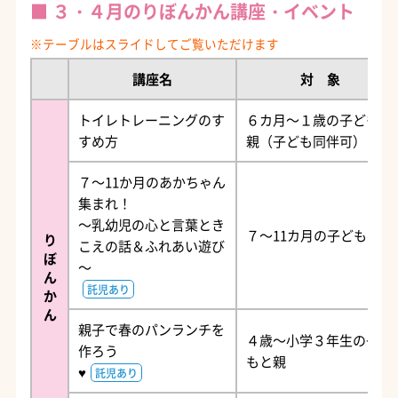
３・４月のりぼんかん講座・イベント
講座名
対 象
トイレトレーニングのす
６カ月～１歳の子どもの
すめ方
親（子ども同伴可）
７～11か月のあかちゃん
集まれ！
～乳幼児の心と言葉とき
７～11カ月の子どもと親
り
こえの話＆ふれあい遊び
ぼ
～
ん
託児あり
か
ん
親子で春のパンランチを
４歳～小学３年生の子ど
作ろう
もと親
♥
託児あり