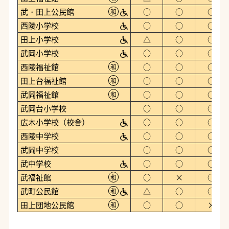
武・田上公民館
○
○
○
和
西陵小学校
○
○
○
田上小学校
△
○
○
武岡小学校
○
○
○
西陵福祉館
○
○
○
和
田上台福祉館
○
○
○
和
武岡福祉館
○
○
○
和
武岡台小学校
○
○
○
広木小学校（校舎）
○
○
○
西陵中学校
○
○
○
武岡中学校
○
○
○
武中学校
○
○
○
武福祉館
○
×
○
和
武町公民館
△
○
○
和
田上団地公民館
○
○
×
和