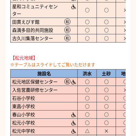
星和コミュニティセン
○
○
×
ター
田貫えびす館
○
○
×
和
森満多目的共同施設
○
○
×
和
古久川集落センター
○
○
×
和
【松元地域】
施設名
洪水
土砂
地震
松元地区保健センター
○
○
○
和
入佐営農研修センター
○
○
×
石谷小学校
○
○
○
東昌小学校
○
○
○
春山小学校
○
○
○
松元小学校
○
○
○
松元中学校
△
×
○