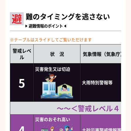
避
難のタイミングを逃さない
避難情報のポイント
警戒レベ
状 況
気象情報（気象庁）
ル
災害発生又は切迫
5
大雨特別警報等
～～＜警戒レベル４ま
災害のおそれ高い
4
土砂災害警戒情報等