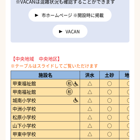
※VACANは混雑状況も確認することができます
市ホームページ ※開設時に掲載
VACAN
【中央地域 中央地区】
施設名
洪水
土砂
地震
甲東福祉館
△
○
○
和
甲南福祉館
△
○
○
和
城南小学校
△
○
○
中洲小学校
△
○
○
松原小学校
△
○
○
山下小学校
△
○
○
甲東中学校
△
○
○