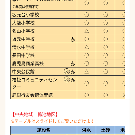
○
○
○
７年度は使用不可
坂元台小学校
○
○
○
大龍小学校
○
○
○
名山小学校
△
○
○
坂元中学校
○
○
○
清水中学校
△
○
○
長田中学校
○
○
○
鹿児島商業高校
○
○
○
中央公民館
△
○
○
和
福祉コミュニティセン
和
○
○
○
ター
鹿銀行友会館体育館
○
○
×
【中央地域 鴨池地区】
施設名
洪水
土砂
地震