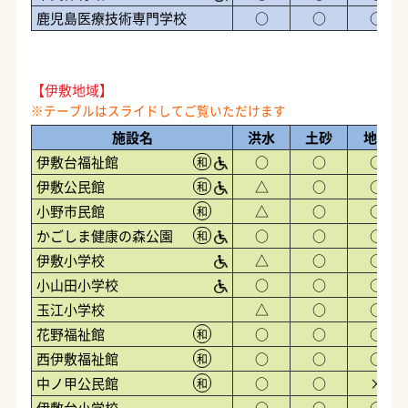
鹿児島医療技術専門学校
○
○
○
【伊敷地域】
施設名
洪水
土砂
地震
伊敷台福祉館
○
○
○
和
伊敷公民館
△
○
○
和
小野市民館
△
○
○
和
かごしま健康の森公園
○
○
○
和
伊敷小学校
△
○
○
小山田小学校
○
○
○
玉江小学校
△
○
○
花野福祉館
○
○
○
和
西伊敷福祉館
○
○
○
和
中ノ甲公民館
○
○
×
和
伊敷台小学校
○
○
○