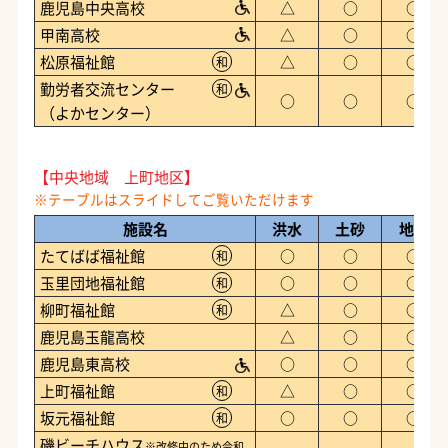
鹿児島中央高校
△
○
○
甲南高校
△
○
○
松原福祉館
△
○
○
和
勤労者交流センター
和
○
○
○
（よかセンター）
【中央地域 上町地区】
施設名
洪水
土砂
地震
たてばば福祉館
○
○
○
和
玉里団地福祉館
○
○
○
和
柳町福祉館
△
○
○
和
鹿児島玉龍高校
△
○
○
鹿児島東高校
○
○
○
上町福祉館
△
○
○
和
坂元福祉館
○
○
○
和
磯ビーチハウス
※改修中のため令和