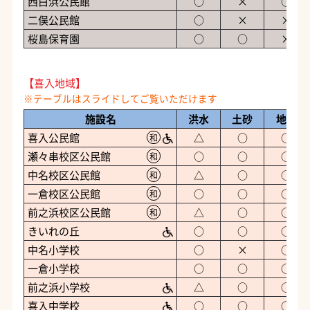
西白浜公民館
○
×
○
二俣公民館
○
×
×
桜島保育園
○
○
×
【喜入地域】
施設名
洪水
土砂
地震
喜入公民館
△
○
○
和
瀬々串校区公民館
○
○
○
和
中名校区公民館
△
○
○
和
一倉校区公民館
○
○
○
和
前之浜校区公民館
△
○
○
和
きいれの丘
○
○
○
中名小学校
○
×
○
一倉小学校
○
○
○
前之浜小学校
△
○
○
喜入中学校
○
○
○