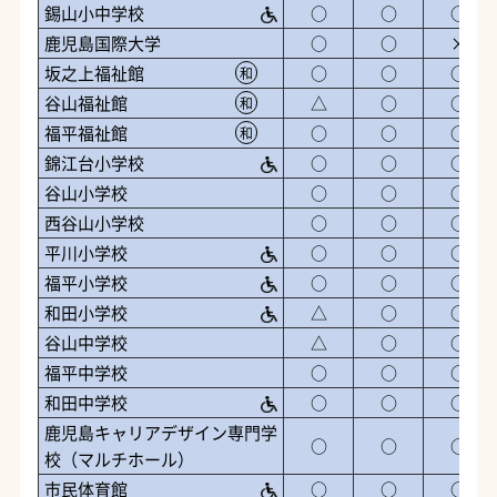
錫山小中学校
○
○
○
鹿児島国際大学
○
○
×
坂之上福祉館
○
○
○
和
谷山福祉館
△
○
○
和
福平福祉館
○
○
○
和
錦江台小学校
○
○
○
谷山小学校
○
○
○
西谷山小学校
○
○
○
平川小学校
○
○
○
福平小学校
○
○
○
和田小学校
△
○
○
谷山中学校
△
○
○
福平中学校
○
○
○
和田中学校
○
○
○
鹿児島キャリアデザイン専門学
○
○
○
校（マルチホール）
市民体育館
○
○
○