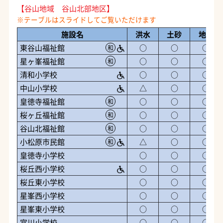
【谷山地域 谷山北部地区】
施設名
洪水
土砂
地震
東谷山福祉館
○
○
○
和
星ヶ峯福祉館
○
○
○
和
清和小学校
○
○
○
中山小学校
△
○
○
皇徳寺福祉館
○
○
○
和
桜ヶ丘福祉館
○
○
○
和
谷山北福祉館
○
○
○
和
小松原市民館
△
○
○
和
皇徳寺小学校
○
○
○
桜丘西小学校
○
○
○
桜丘東小学校
○
○
○
星峯西小学校
○
○
○
星峯東小学校
○
○
○
宮川小学校
○
○
○