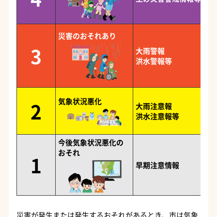
災害のおそれあり
3
大雨警報
洪水警報等
気象状況悪化
2
大雨注意報
洪水注意報等
今後気象状況悪化の
おそれ
1
早期注意情報
災害が発生または発生するおそれがあるとき、市は気象