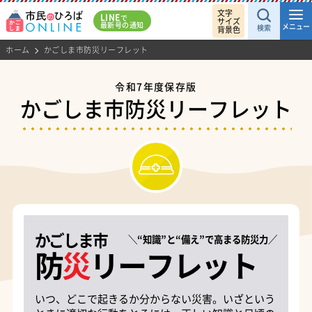
文字
LINE
で
サイズ
最新号の通知
メニュー
検索
背景色
ホーム
かごしま市防災リーフレット
令和7年度保存版
かごしま市防災リーフレット
かごしま市
＼“知識”と“備え”で高まる防災力／
防
災
リーフレット
いつ、どこで起きるか分からない災害。いざという