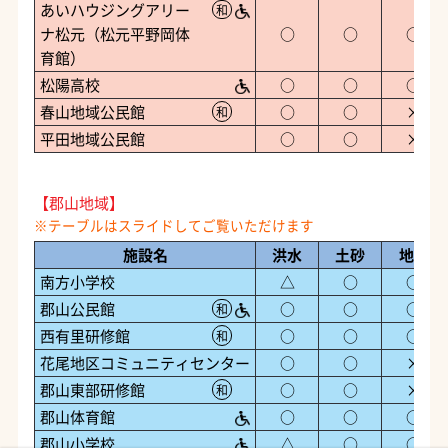
あいハウジングアリー
和
ナ松元（松元平野岡体
○
○
○
育館）
松陽高校
○
○
○
春山地域公民館
○
○
×
和
平田地域公民館
○
○
×
【郡山地域】
施設名
洪水
土砂
地震
南方小学校
△
○
○
郡山公民館
○
○
○
和
西有里研修館
○
○
○
和
花尾地区コミュニティセンター
○
○
×
郡山東部研修館
○
○
×
和
郡山体育館
○
○
○
郡山小学校
△
○
○