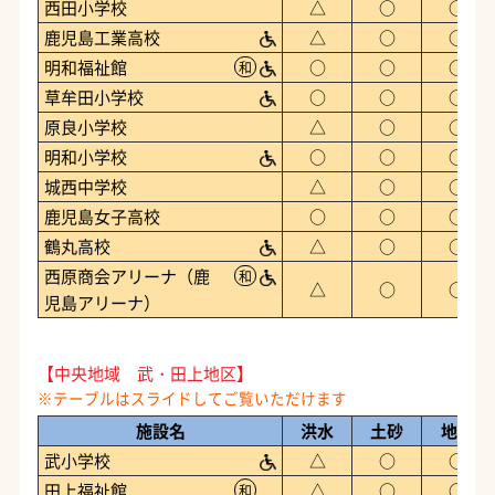
西田小学校
△
○
○
鹿児島工業高校
△
○
○
明和福祉館
○
○
○
和
草牟田小学校
○
○
○
原良小学校
△
○
○
明和小学校
○
○
○
城西中学校
△
○
○
鹿児島女子高校
○
○
○
鶴丸高校
△
○
○
西原商会アリーナ（鹿
和
△
○
○
児島アリーナ）
【中央地域 武・田上地区】
施設名
洪水
土砂
地震
武小学校
△
○
○
田上福祉館
△
○
○
和