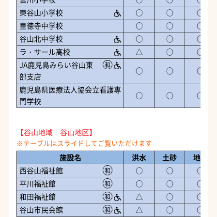
東谷山小学校
○
○
○
皇徳寺中学校
○
○
○
谷山北中学校
○
○
○
ラ・サール高校
△
○
○
JA鹿児島みらい谷山東
和
○
○
○
部支店
鹿児島県医療法人協会立看護専
○
○
○
門学校
【谷山地域 谷山地区】
施設名
洪水
土砂
地震
西谷山福祉館
○
○
○
和
平川福祉館
○
○
○
和
和田福祉館
△
○
○
和
谷山市民会館
△
○
○
和