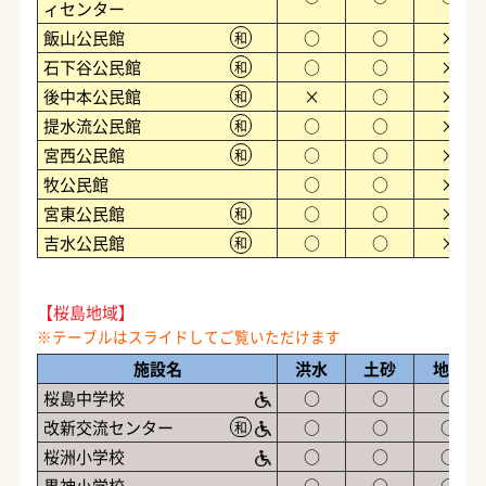
ィセンター
飯山公民館
○
○
×
和
石下谷公民館
○
○
×
和
後中本公民館
×
○
×
和
提水流公民館
○
○
×
和
宮西公民館
○
○
×
和
牧公民館
○
○
×
宮東公民館
○
○
×
和
吉水公民館
○
○
×
和
【桜島地域】
施設名
洪水
土砂
地震
桜島中学校
○
○
○
改新交流センター
○
○
○
和
桜洲小学校
○
○
○
黒神小学校
○
○
○