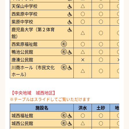
天保山中学校
△
○
○
西紫原中学校
○
○
○
紫原中学校
○
○
○
鹿児島大学（第２体育
△
○
○
館）
西紫原福祉館
○
○
○
和
鴨池公民館
△
○
○
和
唐湊公民館
×
○
×
川商ホール（市民文化
和
△
○
○
ホール）
【中央地域 城西地区】
施設名
洪水
土砂
地震
城西福祉館
○
○
○
和
城西公民館
△
○
○
和