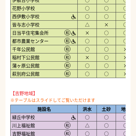
花野小学校
○
○
○
西伊敷小学校
○
○
○
皆与志小学校
△
×
○
日当平住宅集会所
×
○
○
和
都市農業センター
○
○
○
和
千年公民館
○
○
×
和
稲村下公民館
×
○
×
和
蒲ヶ原公民館
○
○
×
和
萩別府公民館
○
○
×
和
【吉野地域】
施設名
洪水
土砂
地震
緑丘中学校
○
○
○
川上福祉館
△
○
○
和
吉野福祉館
○
○
○
和