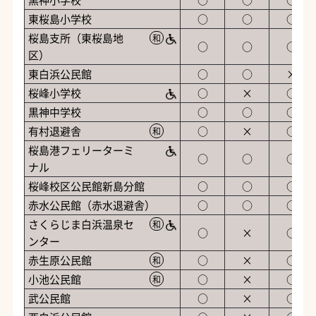
東桜島小学校
○
○
○
桜島支所（東桜島地
和
○
○
○
区）
東白浜公民館
○
○
×
桜峰小学校
○
×
○
黒神中学校
○
○
○
有村退避舎
○
×
○
和
桜島港フェリーターミ
○
○
○
ナル
桜峰校区公民館新島分館
○
○
○
赤水公民館（赤水退避舎）
○
○
○
さくらじま白浜温泉セ
和
○
×
○
ンター
赤生原公民館
○
×
○
和
小池公民館
○
×
○
和
武公民館
○
×
○