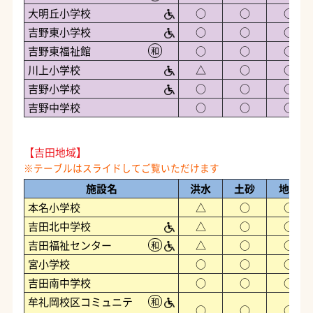
大明丘小学校
○
○
○
吉野東小学校
○
○
○
吉野東福祉館
○
○
○
和
川上小学校
△
○
○
吉野小学校
○
○
○
吉野中学校
○
○
○
【吉田地域】
施設名
洪水
土砂
地震
本名小学校
△
○
○
吉田北中学校
△
○
○
吉田福祉センター
△
○
○
和
宮小学校
○
○
○
吉田南中学校
○
○
○
牟礼岡校区コミュニテ
和
○
○
○