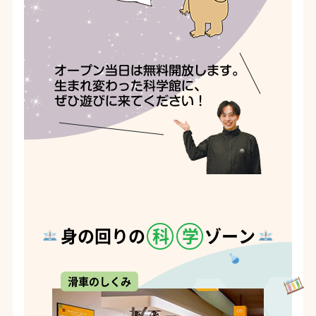
身の回りの
科
学
ゾーン
滑車のしくみ