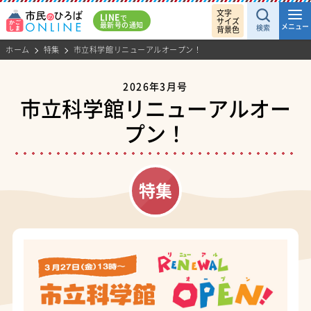
文字
LINE
で
サイズ
最新号の通知
メニュー
検索
背景色
ホーム
特集
市立科学館リニューアルオープン！
2026年3月号
市立科学館リニューアルオー
プン！