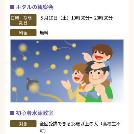
ホタルの観察会
５月10日（土）19時30分～20時30分
日時・期間・
期日
無料
料金
初心者水泳教室
全回受講できる18歳以上の人（高校生不
対象
可）