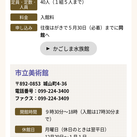
40人（１組５人まで）
定員・定数・
人員
入館料
料金
往復はがきで５月30日（必着）までに
同
申し込み
館
へ
かごしま水族館
市立美術館
〒892-0853 城山町4-36
電話番号：099-224-3400
ファクス：099-224-3409
９時30分～18時（入館は17時30分ま
開館時間
で）
月曜日（休日のときは翌平日）
休館日
12月29日～１月１日