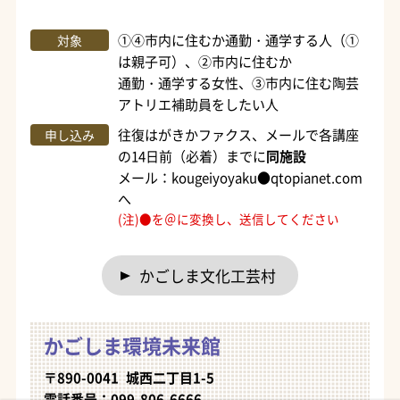
①④市内に住むか通勤・通学する人（①
対象
は親子可）、②市内に住むか
通勤・通学する女性、③市内に住む陶芸
アトリエ補助員をしたい人
往復はがきかファクス、メールで各講座
申し込み
の14日前（必着）までに
同施設
メール：kougeiyoyaku●qtopianet.com
へ
(注)●を＠に変換し、送信してください
かごしま文化工芸村
かごしま環境未来館
〒890-0041 城西二丁目1-5
電話番号：099-806-6666