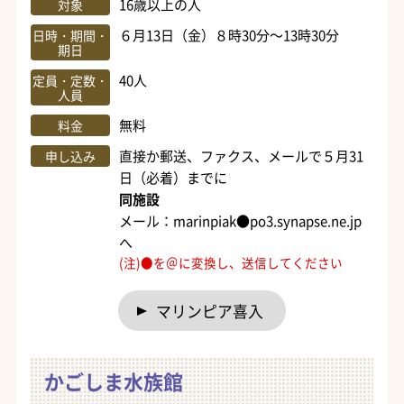
16歳以上の人
対象
６月13日（金）８時30分～13時30分
日時・期間・
期日
40人
定員・定数・
人員
無料
料金
直接か郵送、ファクス、メールで５月31
申し込み
日（必着）までに
同施設
メール：marinpiak●po3.synapse.ne.jp
へ
(注)●を＠に変換し、送信してください
マリンピア喜入
かごしま水族館