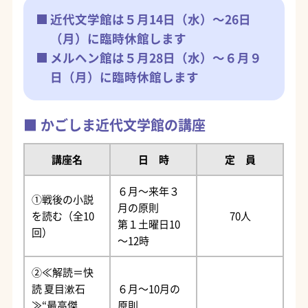
近代文学館は５月14日（水）～26日
（月）に臨時休館します
メルヘン館は５月28日（水）～６月９
日（月）に臨時休館します
かごしま近代文学館の講座
講座名
日 時
定 員
６月～来年３
①戦後の小説
月の原則
を読む（全10
70人
第１土曜日10
回）
～12時
②≪解読＝快
読 夏目漱石
６月～10月の
≫“最高傑
原則