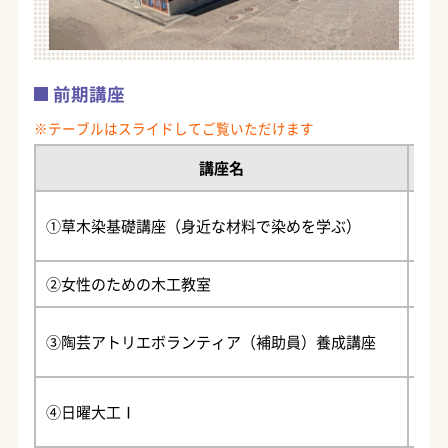
前期講座
講座名
５月
①草木染基礎講座（身近な材料で染めを学ぶ）
10
②女性のための木工教室
５月
６月
③陶芸アトリエボランティア（補助員）養成講座
13
６月
④日曜大工Ⅰ
10