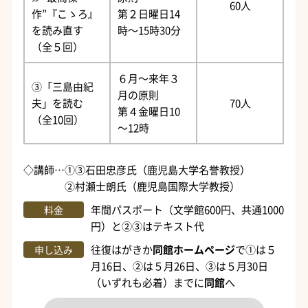
60人
作”『こゝろ』
第２日曜日14
を読み直す
時～15時30分
（全５回）
６月～来年３
③「三島由紀
月の原則
夫」を読む
70人
第４金曜日10
（全10回）
～12時
◇講師…①③石田忠彦氏（鹿児島大学名誉教授）
②村瀬士朗氏（鹿児島国際大学教授）
年間パスポート（文学館600円、共通1000
料金
円）と②③はテキスト代
往復はがきか
同館ホームページ
で①は５
申し込み
月16日、②は５月26日、③は５月30日
（いずれも必着）までに
同館
へ