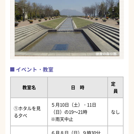
イベント・教室
定
教室名
日 時
員
５月10日（土）・11日
①ホタルを見
（日）の19～21時
なし
る夕べ
※雨天中止
６月８日（日）９時30分