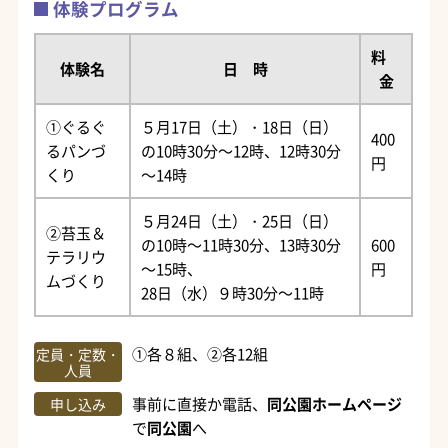
体験プログラム
料
体験名
日 時
金
①ぐるぐ
５月17日（土）・18日（日）
400
るパンづ
の10時30分～12時、12時30分
円
くり
～14時
５月24日（土）・25日（日）
②苔玉＆
の10時～11時30分、13時30分
600
テラリウ
～15時、
円
ムづくり
28日（水）９時30分～11時
①各８組、②各12組
定員・定数・
人員
事前に直接か電話、
同公園ホームページ
申し込み
で
同公園
へ