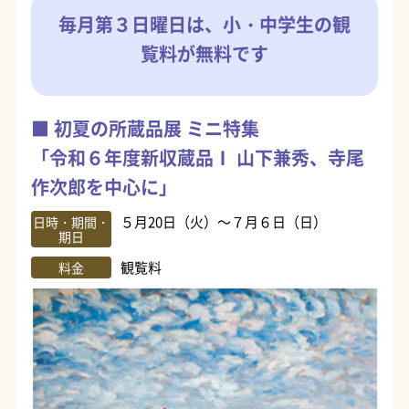
毎月第３日曜日は、小・中学生の観
覧料が無料です
初夏の所蔵品展 ミニ特集
「令和６年度新収蔵品Ⅰ 山下兼秀、寺尾
作次郎を中心に」
５月20日（火）～７月６日（日）
日時・期間・
期日
観覧料
料金