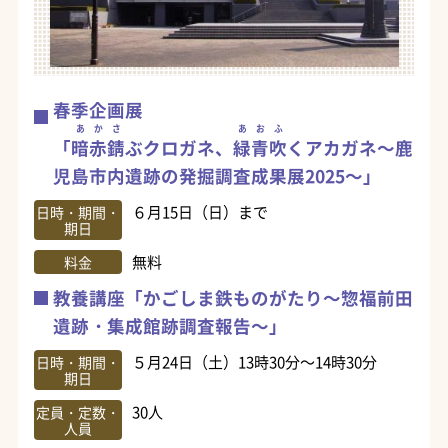
春季企画展
あかさ
あおふ
「
暗赤錆
ぶクロガネ、
緑青吹
くアカガネ～鹿
児島市内遺跡の発掘調査成果展2025～」
６月15日（日）まで
日時・期間・
期日
無料
料金
教養講座「かごしま鉄ものがたり～惣福前田
遺跡・集成館跡調査報告～」
５月24日（土）13時30分～14時30分
日時・期間・
期日
30人
定員・定数・
人員