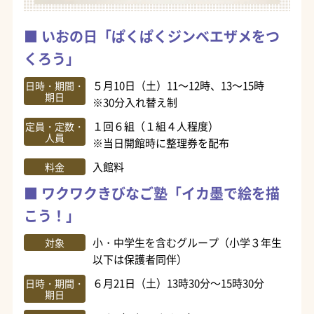
いおの日「ぱくぱくジンベエザメをつ
くろう」
５月10日（土）11～12時、13～15時
日時・期間・
期日
※30分入れ替え制
１回６組（１組４人程度）
定員・定数・
人員
※当日開館時に整理券を配布
入館料
料金
ワクワクきびなご塾「イカ墨で絵を描
こう！」
小・中学生を含むグループ（小学３年生
対象
以下は保護者同伴）
６月21日（土）13時30分～15時30分
日時・期間・
期日