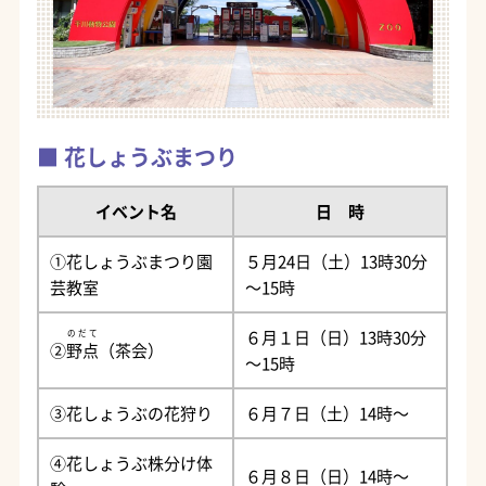
花しょうぶまつり
イベント名
日 時
①花しょうぶまつり園
５月24日（土）13時30分
芸教室
～15時
６月１日（日）13時30分
のだて
②
野点
（茶会）
～15時
③花しょうぶの花狩り
６月７日（土）14時～
④花しょうぶ株分け体
６月８日（日）14時～