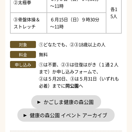
②太極拳
～11時
各1
5人
③骨盤体操＆
６月15日（日）９時30分
ストレッチ
～11時
①どなたでも、②③18歳以上の人
対象
無料
料金
①は不要、②③は往復はがき（１通２人
申し込み
まで）か申し込みフォームで、
②は５月20日、③は５月31日（いずれも
必着）までに
同公園
へ
かごしま健康の森公園
健康の森公園 イベント アーカイブ