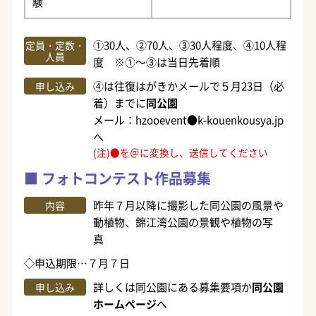
験
①30人、②70人、③30人程度、④10人程
定員・定数・
人員
度 ※①～③は当日先着順
④は往復はがきかメールで５月23日（必
申し込み
着）までに
同公園
メール：hzooevent●k-kouenkousya.jp
へ
(注)●を＠に変換し、送信してください
フォトコンテスト作品募集
昨年７月以降に撮影した同公園の風景や
内容
動植物、錦江湾公園の景観や植物の写
真
◇申込期限…７月７日
詳しくは同公園にある募集要項か
同公園
申し込み
ホームページ
へ