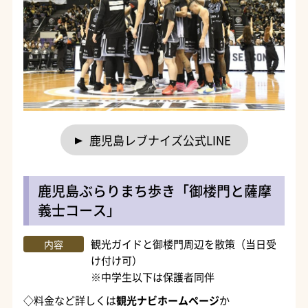
鹿児島レブナイズ公式LINE
鹿児島ぶらりまち歩き「御楼門と薩摩
義士コース」
観光ガイドと御楼門周辺を散策（当日受
内容
け付け可）
※中学生以下は保護者同伴
◇料金など詳しくは
観光ナビホームページ
か