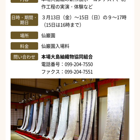
作工程の実演・体験など
３月13日（金）～15日（日）の９～17時
日時・期間・
期日
（15日は16時まで）
仙巌園
場所
仙巌園入場料
料金
本場大島紬織物協同組合
問い合わせ
電話番号：099-204-7550
ファクス：099-204-7551