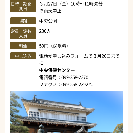
３月27日（金）10時～11時30分
日時・期間・
期日
※雨天中止
中央公園
場所
200人
定員・定数・
人員
50円（保険料）
料金
電話か申し込みフォームで３月26日まで
申し込み
に
中央保健センター
電話番号：099-258-2370
ファクス：099-258-2392へ