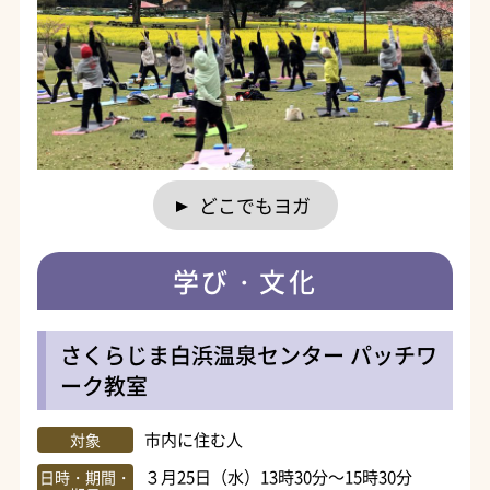
どこでもヨガ
学び・文化
さくらじま白浜温泉センター パッチワ
ーク教室
市内に住む人
対象
３月25日（水）13時30分～15時30分
日時・期間・