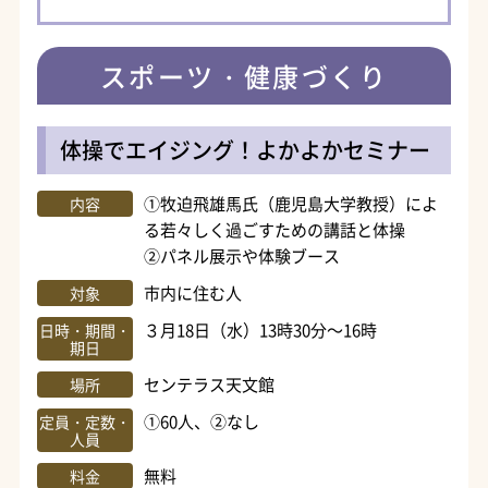
スポーツ・健康づくり
体操でエイジング！よかよかセミナー
①牧迫飛雄馬氏（鹿児島大学教授）によ
内容
る若々しく過ごすための講話と体操
②パネル展示や体験ブース
市内に住む人
対象
３月18日（水）13時30分～16時
日時・期間・
期日
センテラス天文館
場所
①60人、②なし
定員・定数・
人員
無料
料金