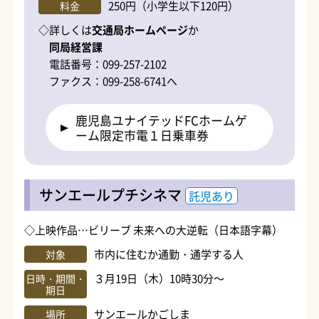
250円（小学生以下120円）
料金
◇詳しくは
交通局ホームページ
か
同局経営課
電話番号：099-257-2102
ファクス：099-258-6741へ
鹿児島ユナイテッドFCホームゲ
ーム限定市電１日乗車券
サンエールプチシネマ
託児あり
◇上映作品…ビリーブ 未来への大逆転（日本語字幕）
市内に住むか通勤・通学する人
対象
３月19日（木）10時30分～
日時・期間・
期日
サンエールかごしま
場所