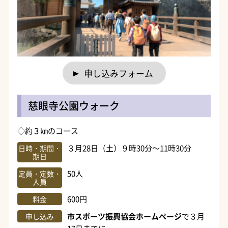
申し込みフォーム
慈眼寺公園ウォーク
◇約３㎞のコース
３月28日（土）９時30分～11時30分
日時・期間・
期日
50人
定員・定数・
人員
600円
料金
市スポーツ振興協会ホームページ
で３月
申し込み