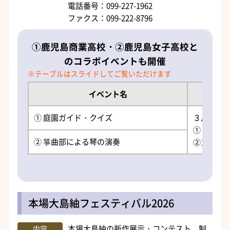
電話番号：099-227-1962
ファクス：099-222-8796
①鹿児島商業高校・②鹿児島女子高校と
のコラボイベントも開催
イベント名
① 庭園ガイド・クイズ
３月７日
①９時30
② 箏曲部による琴の演奏
②13時30
本場大島紬フェスティバル2026
本場大島紬の新作展示・コンテスト、制
内容