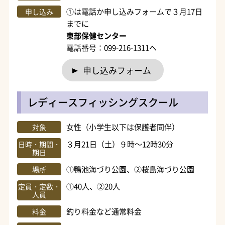
①は電話か申し込みフォームで３月17日
申し込み
までに
東部保健センター
電話番号：099-216-1311へ
申し込みフォーム
レディースフィッシングスクール
女性（小学生以下は保護者同伴）
対象
３月21日（土）９時～12時30分
日時・期間・
期日
①鴨池海づり公園、②桜島海づり公園
場所
①40人、②20人
定員・定数・
人員
釣り料金など通常料金
料金