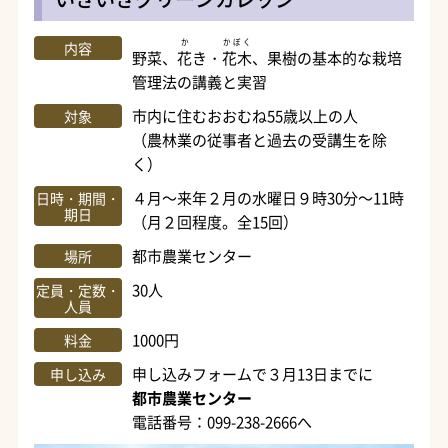
か
かぼく
内容
野菜、
花
き・
花木
、果樹の基本的な栽培
管理法の講義と実習
市内に住むおおむね55歳以上の人
対象
（農林業の従事者と過去の受講生を除
く）
４月～来年２月の水曜日９時30分～11時
日時・期間・
期日
（月２回程度。全15回）
都市農業センター
場所
30人
定員・定数・
人員
1000円
料金
申し込みフォームで３月13日までに
申し込み
都市農業センター
電話番号：099-238-2666へ