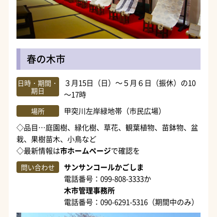
春の木市
３月15日（日）～５月６日（振休）の10
日時・期間・
期日
～17時
甲突川左岸緑地帯（市民広場）
場所
◇品目…庭園樹、緑化樹、草花、観葉植物、苗鉢物、盆
栽、果樹苗木、小鳥など
◇最新情報は
市ホームページ
で確認を
サンサンコールかごしま
問い合わせ
電話番号：099-808-3333か
木市管理事務所
電話番号：090-6291-5316（期間中のみ）