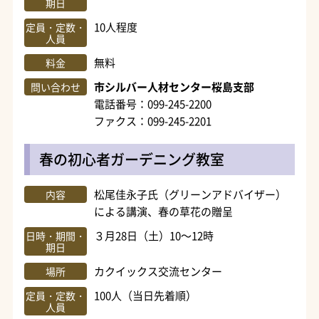
期日
10人程度
定員・定数・
人員
無料
料金
市シルバー人材センター桜島支部
問い合わせ
電話番号：099-245-2200
ファクス：099-245-2201
春の初心者ガーデニング教室
松尾佳永子氏（グリーンアドバイザー）
内容
による講演、春の草花の贈呈
３月28日（土）10～12時
日時・期間・
期日
カクイックス交流センター
場所
100人（当日先着順）
定員・定数・
人員