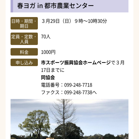
春ヨガ in 都市農業センター
３月29日（日）９時～10時30分
日時・期間・
期日
70人
定員・定数・
人員
1000円
料金
市スポーツ振興協会ホームページ
で３月
申し込み
17日までに
同協会
電話番号：099-248-7718
ファクス：099-248-7738へ