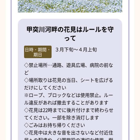
甲突川河畔の花見はルールを守
って
３月下旬～４月上旬
日時・期間・
期日
◇禁止場所…通路、遊具広場、病院の前な
ど
◇場所取りは花見の当日、シートを広げる
だけにしてください
※ロープ、ブロックなどは使用禁止。ルー
ル違反があれば撤去することがあります
◇花見は22時までに後片付けまで終わらせ
てください。一部を除き消灯します
◇ごみはお持ち帰りください
◇花見中は大きな音を出さないなど付近住
民への配慮や、公園施設の適切な使用、樹