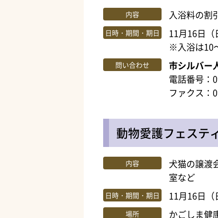
入浴料の割
内容
11月16日（
日時・期間・期日
※入浴は10
市シルバー
問い合わせ
電話番号：099
ファクス：099
動物愛護フェステ
犬猫の譲渡
内容
室など
11月16日（
日時・期間・期日
かごしま健
場所