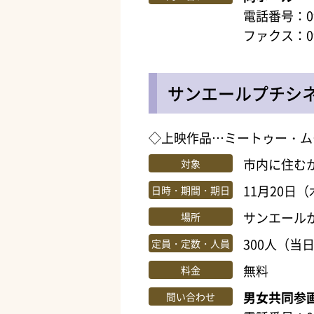
電話番号：099
ファクス：099
サンエールプチシ
◇上映作品…ミートゥー・ム
市内に住む
対象
11月20日（
日時・期間・期日
サンエール
場所
300人（当
定員・定数・人員
無料
料金
男女共同参
問い合わせ