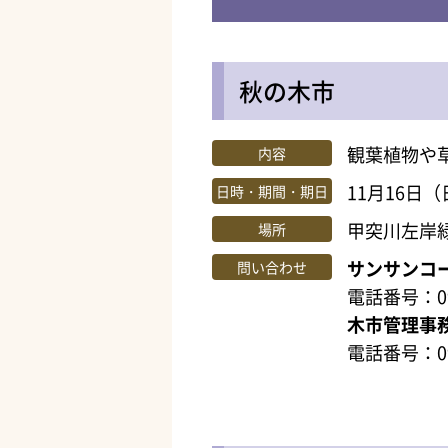
秋の木市
観葉植物や
内容
11月16日
日時・期間・期日
甲突川左岸
場所
サンサンコ
問い合わせ
電話番号：099
木市管理事
電話番号：09