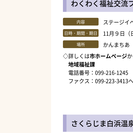
わくわく福祉交流
ステージイ
内容
11月９日（
日時・期間・期日
かんまちあ
場所
◇詳しくは
市ホームページ
か
地域福祉課
電話番号：099-216-1245
ファクス：099-223-3413
さくらじま白浜温