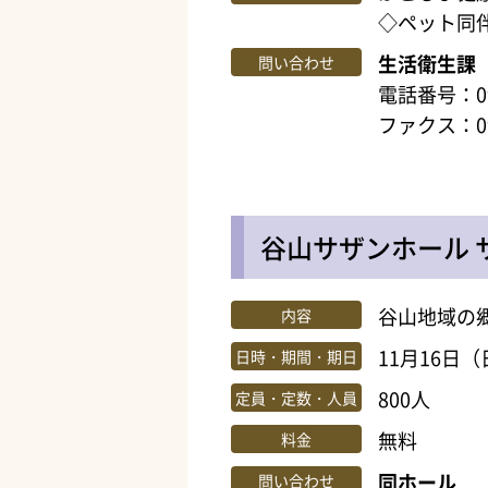
◇ペット同
生活衛生課
問い合わせ
電話番号：099
ファクス：099
谷山サザンホール 
谷山地域の
内容
11月16日（
日時・期間・期日
800人
定員・定数・人員
無料
料金
同ホール
問い合わせ