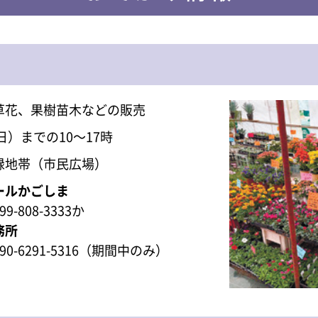
草花、果樹苗木などの販売
（日）までの10～17時
緑地帯（市民広場）
ールかごしま
-808-3333か
務所
0-6291-5316（期間中のみ）