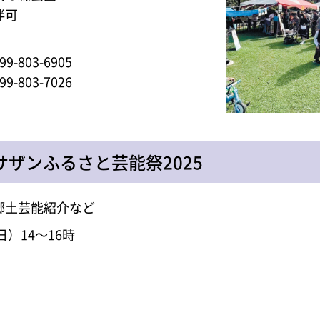
伴可
-803-6905
-803-7026
サザンふるさと芸能祭2025
郷土芸能紹介など
日）14～16時