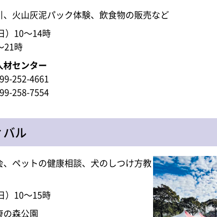
引、火山灰泥パック体験、飲食物の販売など
日）10～14時
～21時
人材センター
-252-4661
-258-7554
ィバル
会、ペットの健康相談、犬のしつけ方教
日）10～15時
康の森公園