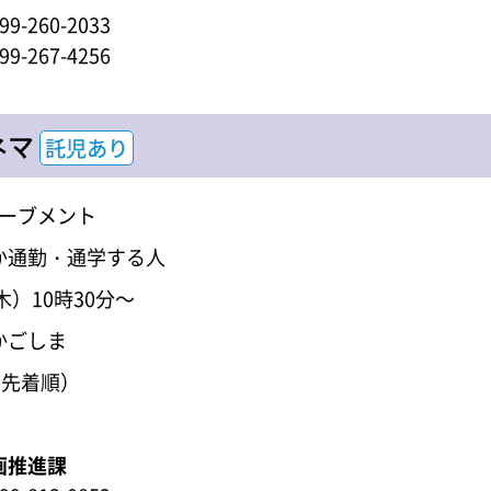
-260-2033
-267-4256
ネマ
託児あり
ーブメント
か通勤・通学する人
木）10時30分～
かごしま
日先着順）
画推進課