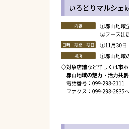
いろどりマルシェkor
①郡山地域
内容
②ブース出
①11月30
日時・期間・期日
①郡山地域
場所
◇対象店舗など詳しくは
市ホ
郡山地域の魅力・活力共創
電話番号：099-298-2111
ファクス：099-298-2835