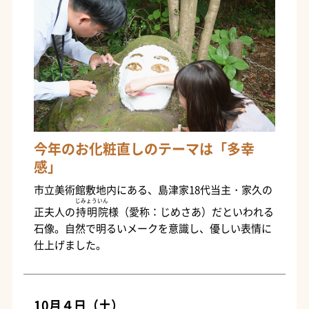
今年のお化粧直しのテーマは「多幸
感」
市立美術館敷地内にある、島津家18代当主・家久の
じみょういん
正夫人の
持明院
様（愛称：じめさあ）だといわれる
石像。自然で明るいメークを意識し、優しい表情に
仕上げました。
10月４日（土）