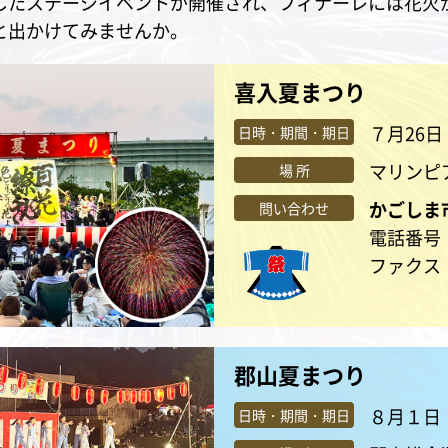
したステージイベントが開催され、フィナーレには花火
と出かけてみませんか。
喜入夏まつり
７月26日
日時・期間・期日
マリンピ
場 所
かごしま
問い合わせ
電話番号：0
ファクス：0
郡山夏まつり
８月１日
日時・期間・期日