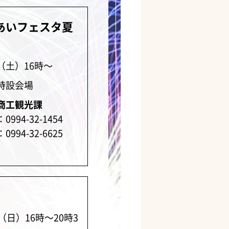
あいフェスタ夏
（土）16時～
特設会場
商工観光課
994-32-1454
994-32-6625
（日）16時～20時3