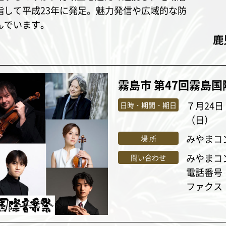
指して平成23年に発足。魅力発信や広域的な防
んでいます。
霧島市 第47回霧島
７月24
日時・期間・期日
（日）
みやま
場 所
みやまコ
問い合わせ
電話番号：0
ファクス：0