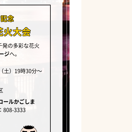
ン記念
花火大会
千発の多彩な花火
ージ
へ。
（土）19時30分～
区
コールかごしま
08-3333