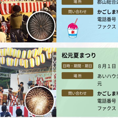
郡山総合
場 所
かごしま
問い合わせ
電話番号：0
ファクス：0
松元夏まつり
８月１日（
日時・期間・期日
あいハウ
場 所
元
かごしま
問い合わせ
電話番号：0
ファクス：0