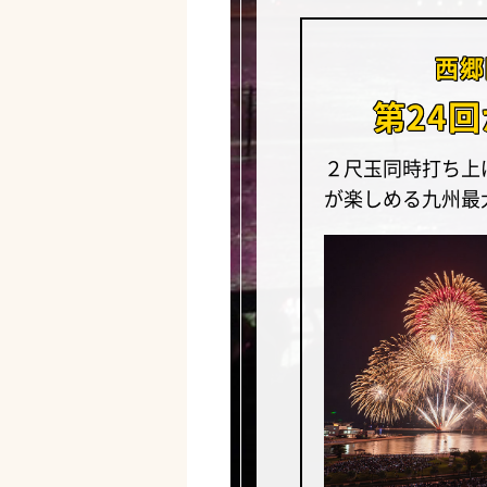
西郷
第24
２尺玉同時打ち上
が楽しめる九州最