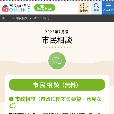
文字
LINE
で
サイズ
最新号の通知
メニュー
検索
背景色
ホーム
市民相談
2026年7月号
2026年7月号
市民相談
市 民 相 談（無料）
市政相談（市政に関する要望・意見な
ど）