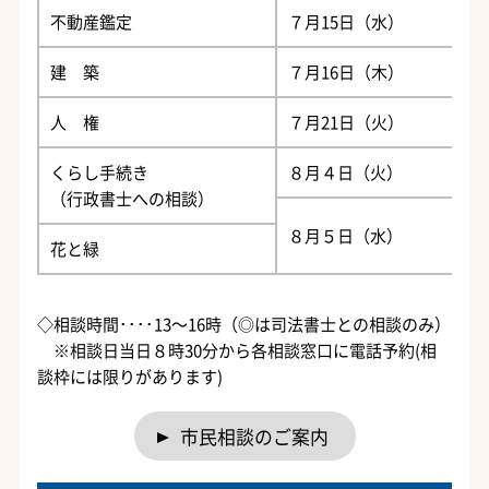
不動産鑑定
７月15日（水）
市
建 築
７月16日（木）
人 権
７月21日（火）
谷
くらし手続き
８月４日（火）
（行政書士への相談）
８月５日（水）
市
花と緑
◇相談時間････13～16時（◎は司法書士との相談のみ）
※相談日当日８時30分から各相談窓口に電話予約(相
談枠には限りがあります)
市民相談のご案内