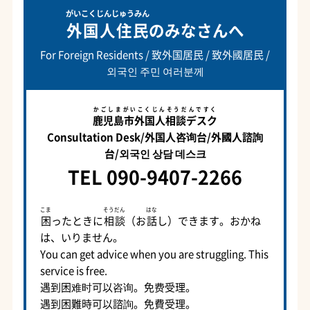
がいこくじんじゅうみん
外国人住民
のみなさんへ
For Foreign Residents / 致外国居民 / 致外國居民 /
외국인 주민 여러분께
かごしまがいこくじんそうだんですく
鹿児島市外国人相談デスク
Consultation Desk/外国人咨询台/外國人諮詢
台/외국인 상담 데스크
TEL 090-9407-2266
こま
そうだん
はな
困
ったときに
相談
（お
話
し）できます。おかね
は、いりません。
You can get advice when you are struggling. This
service is free.
遇到困难时可以咨询。免费受理。
遇到困難時可以諮詢。免費受理。