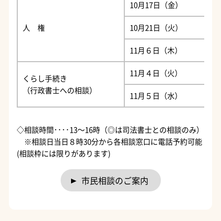
10月17日（金）
伊
人 権
10月21日（火）
谷
11月６日（木）
市
11月４日（火）
谷
くらし手続き
（行政書士への相談）
11月５日（水）
市
◇相談時間････13～16時（◎は司法書士との相談のみ）
※相談日当日８時30分から各相談窓口に電話予約可能
(相談枠には限りがあります)
市民相談のご案内