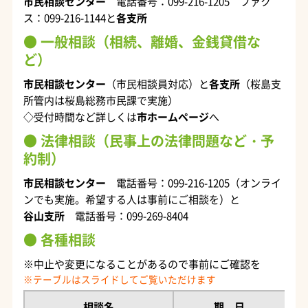
市民相談センター
電話番号：099-216-1205 ファク
ス：099-216-1144と
各支所
一般相談（相続、離婚、金銭貸借な
ど）
市民相談センター
（市民相談員対応）と
各支所
（桜島支
所管内は桜島総務市民課で実施）
◇受付時間など詳しくは
市ホームページ
へ
法律相談（民事上の法律問題など・予
約制）
市民相談センター
電話番号：099-216-1205（オンライ
ンでも実施。希望する人は事前にご相談を）と
谷山支所
電話番号：
099-269-8404
各種相談
※中止や変更になることがあるので事前にご確認を
相談名
期 日