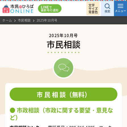
文字
LINE
で
サイズ
最新号の通知
メニュー
検索
背景色
ホーム
市民相談
2025年10月号
2025年10月号
市民相談
市 民 相 談（無料）
市政相談（市政に関する要望・意見な
ど）