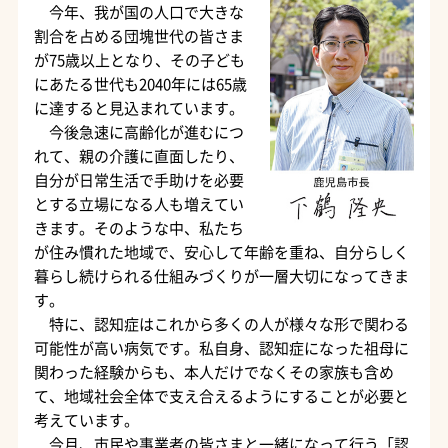
今年、我が国の人口で大きな
割合を占める団塊世代の皆さま
が75歳以上となり、その子ども
にあたる世代も2040年には65歳
に達すると見込まれています。
今後急速に高齢化が進むにつ
れて、親の介護に直面したり、
自分が日常生活で手助けを必要
とする立場になる人も増えてい
きます。そのような中、私たち
が住み慣れた地域で、安心して年齢を重ね、自分らしく
暮らし続けられる仕組みづくりが一層大切になってきま
す。
特に、認知症はこれから多くの人が様々な形で関わる
可能性が高い病気です。私自身、認知症になった祖母に
関わった経験からも、本人だけでなくその家族も含め
て、地域社会全体で支え合えるようにすることが必要と
考えています。
今月、市民や事業者の皆さまと一緒になって行う「認