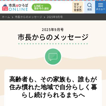
文字
LINE
で
サイズ
最新号の通知
メニュー
検索
背景色
ホーム
市長からのメッセージ
2025年9月号
2025年9月号
市長からのメッセージ
高齢者も、その家族も、誰もが
住み慣れた地域で
自分らしく暮
らし続けられるまちへ