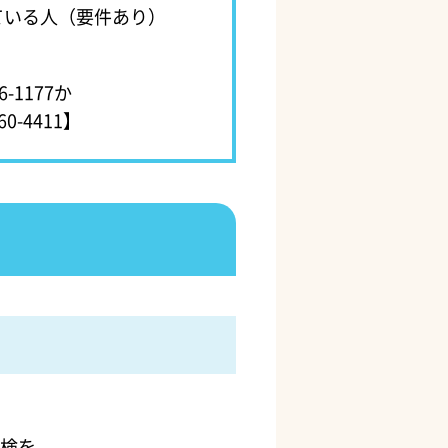
ている人（要件あり）
：099-216-1177か
0-4411】
検を