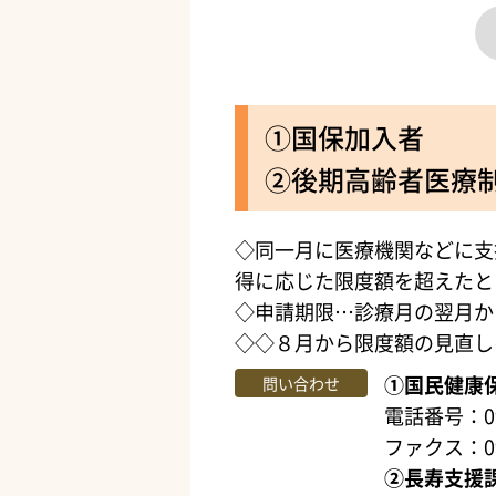
①国保加入者
②後期高齢者医療
◇同一月に医療機関などに支
得に応じた限度額を超えたと
◇申請期限…診療月の翌月か
◇◇８月から限度額の見直し
①国民健康
問い合わせ
電話番号：099
ファクス：099
②長寿支援