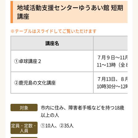
地域活動支援センターゆうあい館 短期
講座
講座名
７月９日～11月1
①卓球講座２
11～13時（全８回
７月13日、８月10
②鹿児島の文化講座
10時30分～12時3
市内に住み、障害者手帳などを持つ18歳
対象
以上の人
①10人、②35人
定員・定数・
人員