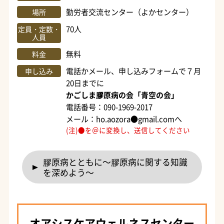
勤労者交流センター（よかセンター）
場所
70人
定員・定数・
人員
無料
料金
電話かメール、申し込みフォームで７月
申し込み
20日までに
かごしま膠原病の会「青空の会」
電話番号：090-1969-2017
メール：ho.aozora●gmail.comへ
(注)●を＠に変換し、送信してください
膠原病とともに～膠原病に関する知識
を深めよう～
オアシスケアウェルネスセンター