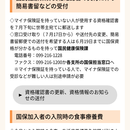
簡易書留などの受付
◇マイナ保険証を持っていない人が使用する資格確認書
を７月下旬に世帯主宛てに郵送します
◇窓口受け取り（７月17日から）や送付先の変更、簡易
書留郵便での送付を希望する人は６月19日までに国保資
格が分かるものを持って
国民健康保険課
電話番号：099-216-1228
ファクス：099-216-1200か
各支所の国保担当窓口
へ
※マイナ保険証を持っている人で、マイナ保険証での
受診などが難しい人は別途申請が必要
資格確認書の更新、資格情報のお知ら
せの送付
国保加入者の入院時の食事療養費