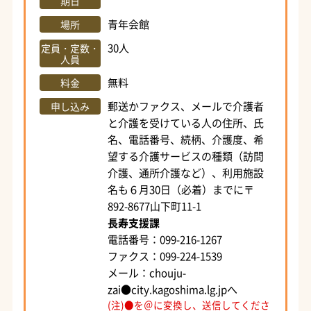
期日
青年会館
場所
30人
定員・定数・
人員
無料
料金
郵送かファクス、メールで介護者
申し込み
と介護を受けている人の住所、氏
名、電話番号、続柄、介護度、希
望する介護サービスの種類（訪問
介護、通所介護など）、利用施設
名も６月30日（必着）までに〒
892-8677山下町11-1
長寿支援課
電話番号：099-216-1267
ファクス：099-224-1539
メール：chouju-
zai●city.kagoshima.lg.jpへ
(注)●を＠に変換し、送信してくださ