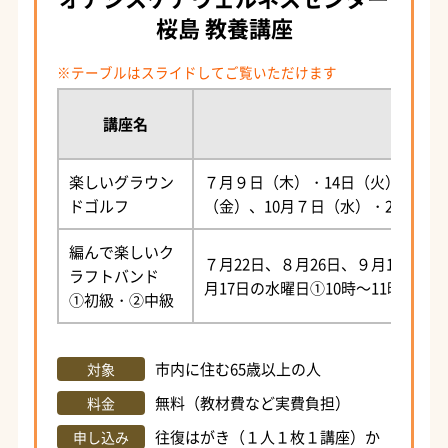
桜島 教養講座
講座名
楽しいグラウン
７月９日（木）・14日（火）、８月
ドゴルフ
（金）、10月７日（水）・28日（水
編んで楽しいク
７月22日、８月26日、９月16日、1
ラフトバンド
月17日の水曜日①10時～11時30分、
①初級・②中級
市内に住む65歳以上の人
対象
無料（教材費など実費負担）
料金
往復はがき（１人１枚１講座）か
申し込み