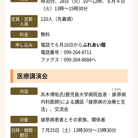
時30分、28日（火）10～12時、８月４日
（火）13時～15時30分
120人（先着順）
定員・定数・
人員
無料
料金
電話で６月16日から
ふれあい館
申し込み
電話番号：099-264-8711
ファクス：099-264-8884へ
医療講演会
こうげん
内容
髙木博佑氏(鹿児島大学病院血液・
膠原
病
内科医師)による講話「膠原病の治療と生
活」、交流会
膠原病患者とその家族、関係者
対象
７月25日（土）13時30分～15時30分
日時・期間・
期日