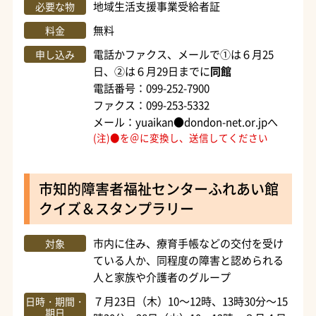
地域生活支援事業受給者証
必要な物
無料
料金
電話かファクス、メールで①は６月25
申し込み
日、②は６月29日までに
同館
電話番号：099-252-7900
ファクス：099-253-5332
メール：yuaikan●dondon-net.or.jpへ
(注)●を＠に変換し、送信してください
市知的障害者福祉センターふれあい館
クイズ＆スタンプラリー
市内に住み、療育手帳などの交付を受け
対象
ている人か、同程度の障害と認められる
人と家族や介護者のグループ
７月23日（木）10～12時、13時30分～15
日時・期間・
期日