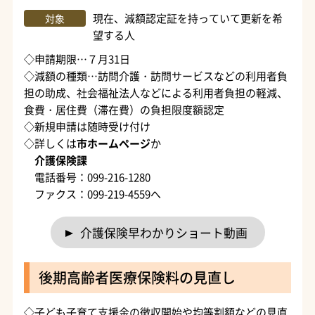
現在、減額認定証を持っていて更新を希
対象
望する人
◇申請期限…７月31日
◇減額の種類…訪問介護・訪問サービスなどの利用者負
担の助成、社会福祉法人などによる利用者負担の軽減、
食費・居住費（滞在費）の負担限度額認定
◇新規申請は随時受け付け
◇詳しくは
市ホームページ
か
介護保険課
電話番号：099-216-1280
ファクス：099-219-4559へ
介護保険早わかりショート動画
後期高齢者医療保険料の見直し
◇子ども子育て支援金の徴収開始や均等割額などの見直