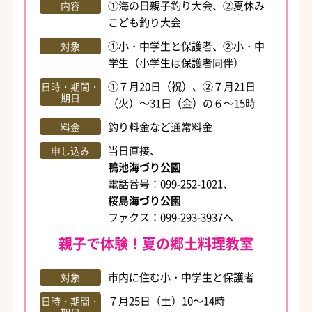
①海の日親子釣り大会、②夏休み
内容
こども釣り大会
①小・中学生と保護者、②小・中
対象
学生（小学生は保護者同伴）
①７月20日（祝）、②７月21日
日時・期間・
期日
（火）～31日（金）の６～15時
釣り料金など通常料金
料金
当日直接、
申し込み
鴨池海づり公園
電話番号：099-252-1021、
桜島海づり公園
ファクス：099-293-3937へ
親子で体験！夏の郷土料理教室
市内に住む小・中学生と保護者
対象
７月25日（土）10～14時
日時・期間・