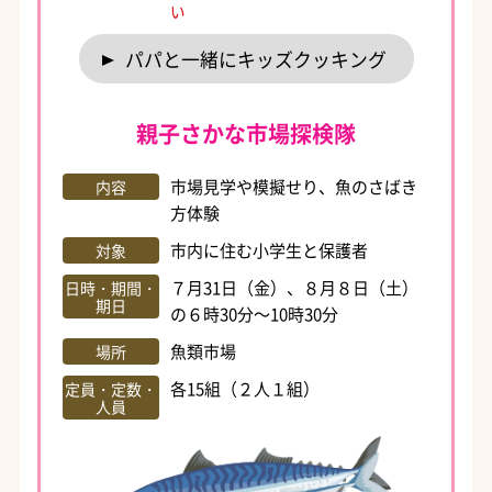
い
パパと一緒にキッズクッキング
親子さかな市場探検隊
市場見学や模擬せり、魚のさばき
内容
方体験
市内に住む小学生と保護者
対象
７月31日（金）、８月８日（土）
日時・期間・
期日
の６時30分～10時30分
魚類市場
場所
各15組（２人１組）
定員・定数・
人員