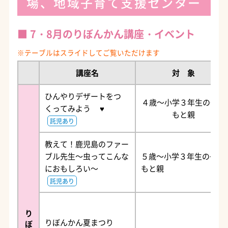
場、地域子育て支援センター
7・8月のりぼんかん講座・イベント
講座名
対 象
ひんやりデザートをつ
４歳～小学３年生の子ど
くってみよう ♥
もと親
託児あり
教えて！鹿児島のファー
ブル先生～虫ってこんな
５歳～小学３年生の子ど
におもしろい～
もと親
託児あり
り
りぼんかん夏まつり
ぼ