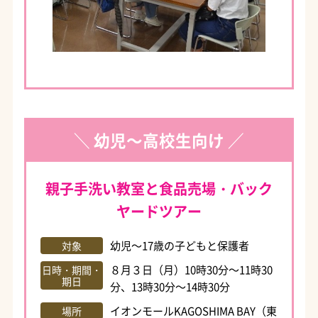
＼ 幼児～高校生向け ／
親子手洗い教室と食品売場・バック
ヤードツアー
幼児～17歳の子どもと保護者
対象
８月３日（月）10時30分～11時30
日時・期間・
期日
分、13時30分～14時30分
イオンモールKAGOSHIMA BAY（東
場所