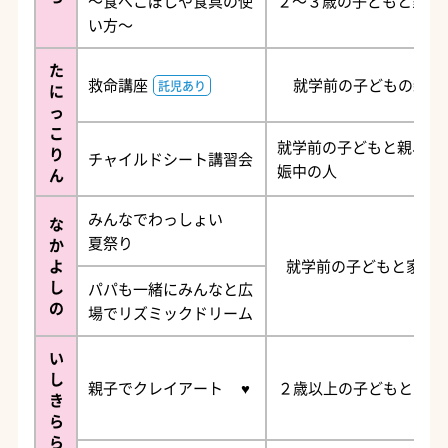
～食べこぼしや食具の使
２～３歳の子どもと家族
い方～
た
救命講座
就学前の子どもの親
託児あり
に
っ
こ
就学前の子どもと親、妊
り
チャイルドシート講習会
娠中の人
ん
みんなでわっしょい
な
夏祭り
か
よ
就学前の子どもと家族
し
パパも一緒にみんなと広
の
場でリズミックドリーム
い
し
親子でクレイアート ♥
２歳以上の子どもと家族
き
ら
ら