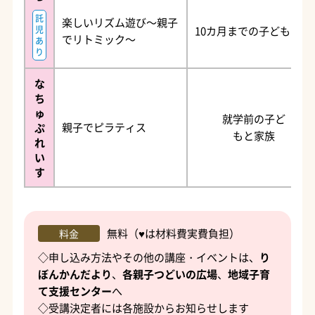
託
楽しいリズム遊び～親子
児
10カ月までの子どもと親
でリトミック～
あ
り
な
ち
ゅ
就学前の子ど
親子でピラティス
ぷ
もと家族
れ
い
す
無料（♥は材料費実費負担）
料金
◇申し込み方法やその他の講座・イベントは、
り
ぼんかんだより
、
各親子つどいの広場
、
地域子育
て支援センター
へ
◇受講決定者には各施設からお知らせします