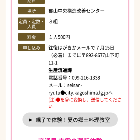
期日
郡山中央構造改善センター
場所
８組
定員・定数・
人員
１人500円
料金
往復はがきかメールで７月15日
申し込み
（必着）までに〒892-8677山下町
11-1
生産流通課
電話番号：099-216-1338
メール：seisan-
ryutu●city.kagoshima.lg.jpへ
(注)●を＠に変換し、送信してくださ
い
親子で体験！夏の郷土料理教室