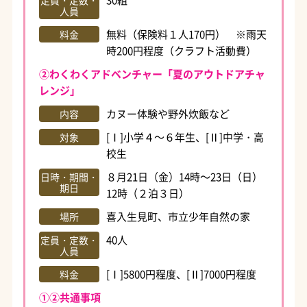
定員・定数・
人員
無料（保険料１人170円） ※雨天
料金
時200円程度（クラフト活動費）
②わくわくアドベンチャー「夏のアウトドアチャ
レンジ」
カヌー体験や野外炊飯など
内容
[Ⅰ]小学４～６年生、[Ⅱ]中学・高
対象
校生
８月21日（金）14時～23日（日）
日時・期間・
期日
12時（２泊３日）
喜入生見町、市立少年自然の家
場所
40人
定員・定数・
人員
[Ⅰ]5800円程度、[Ⅱ]7000円程度
料金
①②共通事項