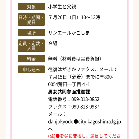
小学生と父親
対象
７月26日（日）10～13時
日時・期間・
期日
サンエールかごしま
場所
９組
定員・定数・
人員
無料（材料費は実費負担）
料金
往復はがきかファクス、メールで
申し込み
７月15日（必着）までに〒890-
0054荒田一丁目４-1
男女共同参画推進課
電話番号：099-813-0852
ファクス：099-813-0937
メール：
danjokyodo●city.kagoshima.lg.jp
へ
(注)●を＠に変換し、送信してくださ