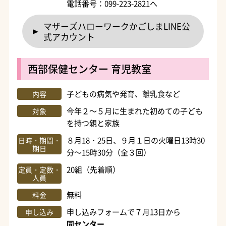
電話番号：099-223-2821へ
マザーズハローワークかごしまLINE公
式アカウント
西部保健センター 育児教室
子どもの病気や発育、離乳食など
内容
今年２～５月に生まれた初めての子ども
対象
を持つ親と家族
８月18・25日、９月１日の火曜日13時30
日時・期間・
期日
分～15時30分（全３回）
20組（先着順）
定員・定数・
人員
無料
料金
申し込みフォームで７月13日から
申し込み
同センター