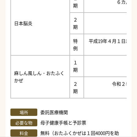
６カ月～
期
２
日本脳炎
９～
期
特
平成19年４月１日以前
例
１
期
麻しん風しん・おたふく
かぜ
２
令和２年４
期
委託医療機関
場所
母子健康手帳と予診票
必要な物
無料（おたふくかぜは１回4000円を助
料金