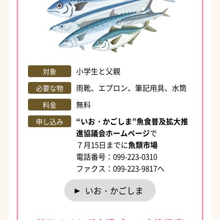
小学生と父親
対象
雨靴、エプロン、筆記用具、水筒
必要な物
無料
料金
“いお・かごしま”魚食普及拡大推
申し込み
進協議会ホームページ
で
７月15日までに
魚類市場
電話番号：099-223-0310
ファクス：099-223-9817へ
いお・かごしま