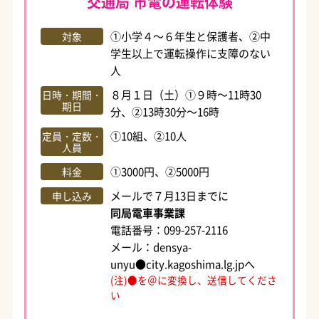
交通局 市電の運転体験
①小学４～６年生と保護者、②中
対象
学生以上で運転操作に支障のない
人
８月１日（土）①９時～11時30
日時・期間・
期日
分、②13時30分～16時
①10組、②10人
定員・定数・
人員
①3000円、②5000円
料金
メールで７月13日までに
申し込み
同局電車事業課
電話番号：099-257-2116
メール：densya-
unyu●city.kagoshima.lg.jpへ
(注)●を＠に変換し、送信してくださ
い