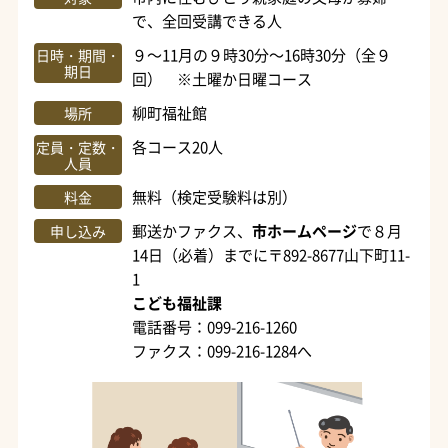
で、全回受講できる人
９～11月の９時30分～16時30分（全９
日時・期間・
期日
回） ※土曜か日曜コース
柳町福祉館
場所
各コース20人
定員・定数・
人員
無料（検定受験料は別）
料金
郵送かファクス、
市ホームページ
で８月
申し込み
14日（必着）までに〒892-8677山下町11-
1
こども福祉課
電話番号：099-216-1260
ファクス：099-216-1284へ