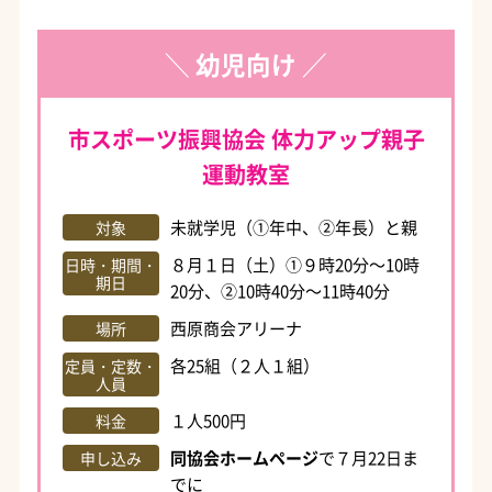
＼ 幼児向け ／
市スポーツ振興協会 体力アップ親子
運動教室
未就学児（①年中、②年長）と親
対象
８月１日（土）①９時20分～10時
日時・期間・
期日
20分、②10時40分～11時40分
西原商会アリーナ
場所
各25組（２人１組）
定員・定数・
人員
１人500円
料金
同協会ホームページ
で７月22日ま
申し込み
でに