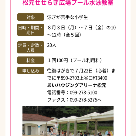
松元せせらぎ広場プール水泳教室
泳ぎが苦手な小学生
対象
８月３日（月）～７日（金）の10
日時・期間・
期日
～12時（全５回）
20人
定員・定数・
人員
１回100円（プール利用料）
料金
往復はがきで７月22日（必着）ま
申し込み
でに〒899-2703上谷口町3400
あいハウジングアリーナ松元
電話番号：099-278-5100
ファクス：099-278-5275へ