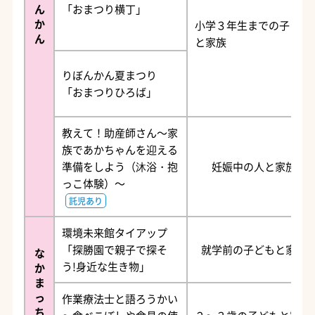
ん
「おまつり横丁」
か
小学３年生までの子ども
ん
と家族
りぼんかん夏まつり
「おまつりひろば」
教えて！助産師さん～家
族であかちゃんを迎える
準備をしよう（沐浴・抱
妊娠中の人と家族
っこ体験）～
託児あり
環境未来館タイアップ
「探勝園で親子で探そ
就学前の子どもと家族
な
う!身近な生き物」
か
ま
っ
作業療法士と語ろうかい
ち