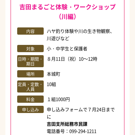
吉田まるごと体験・ワークショップ
（川編）
ハヤ釣り体験や川の生き物観察、
内容
川遊びなど
小・中学生と保護者
対象
８月11日（祝）10～12時
日時・期間・
期日
本城町
場所
10組
定員・定数・
人員
１組1000円
料金
申し込みフォームで７月24日まで
申し込み
に
吉田支所総務市民課
電話番号：099-294-1211